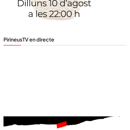
Tota l’actualitat, seleccionada i enviada directament
al teu correu. Subscriu-te al nostre butlletí i segueix
la informació que importa.
PirineusTV en directe
SUBSCRIU-TE