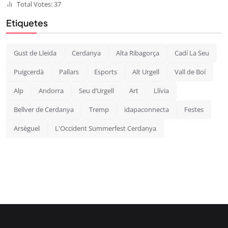
Total Votes: 37
Etiquetes
Gust de Lleida
Cerdanya
Alta Ribagorça
Cadí La Seu
Puigcerdà
Pallars
Esports
Alt Urgell
Vall de Boí
Alp
Andorra
Seu d’Urgell
Art
Llívia
Bellver de Cerdanya
Tremp
idapaconnecta
Festes
Arsèguel
L'Occident Summerfest Cerdanya