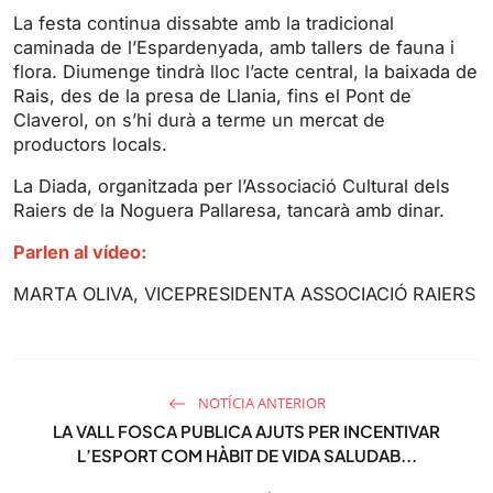
g
u
La festa continua dissabte amb la tradicional
s
l
caminada de l’Espardenyada, amb tallers de fauna i
l
flora. Diumenge tindrà lloc l’acte central, la baixada de
s
Rais, des de la presa de Llania, fins el Pont de
Claverol, on s’hi durà a terme un mercat de
c
productors locals.
r
e
La Diada, organitzada per l’Associació Cultural dels
e
Raiers de la Noguera Pallaresa, tancarà amb dinar.
n
Parlen al vídeo:
MARTA OLIVA, VICEPRESIDENTA ASSOCIACIÓ RAIERS
NOTÍCIA ANTERIOR
LA VALL FOSCA PUBLICA AJUTS PER INCENTIVAR
L’ESPORT COM HÀBIT DE VIDA SALUDAB...