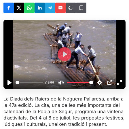
P
l
a
y
01:55
P
M
S
P
E
l
u
e
I
n
La Diada dels Raiers de la Noguera Pallaresa, arriba a
a
t
t
P
t
la 47a edició. La cita, una de les més importants del
y
e
t
e
calendari de la Pobla de Segur, programa una vintena
i
r
d’activitats. Del 4 al 6 de juliol, les propostes festives,
lúdiques i culturals, uneixen tradició i present.
n
f