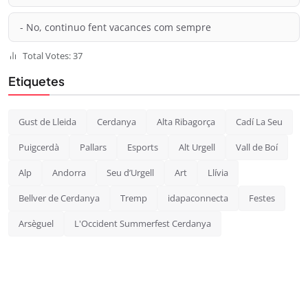
- No, continuo fent vacances com sempre
Total Votes: 37
Etiquetes
Gust de Lleida
Cerdanya
Alta Ribagorça
Cadí La Seu
Puigcerdà
Pallars
Esports
Alt Urgell
Vall de Boí
Alp
Andorra
Seu d’Urgell
Art
Llívia
Bellver de Cerdanya
Tremp
idapaconnecta
Festes
Arsèguel
L'Occident Summerfest Cerdanya