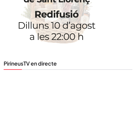
Uneix-te al nostre butlletí
Tota l’actualitat, seleccionada i enviada directament
al teu correu. Subscriu-te al nostre butlletí i segueix
la informació que importa.
PirineusTV en directe
SUBSCRIU-TE