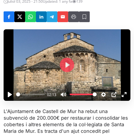
Juliol 03, 2025 - 21:50
Updated: 1 any fa
139
P
l
a
y
02:13
P
M
S
P
E
l
u
e
I
n
L'Ajuntament de Castell de Mur ha rebut una
a
t
t
P
t
subvenció de 200.000€ per restaurar i consolidar les
y
e
t
e
cobertes i altres elements de la col·legiata de Santa
i
r
Maria de Mur. Es tracta d'un ajut concedit pel