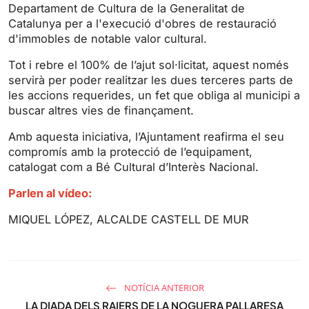
Departament de Cultura de la Generalitat de
n
f
Catalunya per a l'execució d'obres de restauració
g
u
d'immobles de notable valor cultural.
s
l
l
Tot i rebre el 100% de l’ajut sol·licitat, aquest només
s
servirà per poder realitzar les dues terceres parts de
les accions requerides, un fet que obliga al municipi a
c
buscar altres vies de finançament.
r
e
Amb aquesta iniciativa, l’Ajuntament reafirma el seu
e
compromís amb la protecció de l’equipament,
n
catalogat com a Bé Cultural d’Interès Nacional.
Parlen al vídeo:
MIQUEL LÓPEZ, ALCALDE CASTELL DE MUR
NOTÍCIA ANTERIOR
LA DIADA DELS RAIERS DE LA NOGUERA PALLARESA