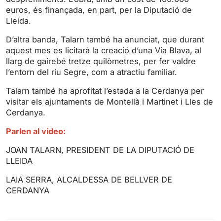
s
l
euros, és finançada, en part, per la Diputació de
l
Lleida.
s
D’altra banda, Talarn també ha anunciat, que durant
c
aquest mes es licitarà la creació d’una Via Blava, al
r
llarg de gairebé tretze quilòmetres, per fer valdre
e
l’entorn del riu Segre, com a atractiu familiar.
e
n
Talarn també ha aprofitat l’estada a la Cerdanya per
visitar els ajuntaments de Montellà i Martinet i Lles de
Cerdanya.
Parlen al vídeo:
JOAN TALARN, PRESIDENT DE LA DIPUTACIÓ DE
LLEIDA
LAIA SERRA, ALCALDESSA DE BELLVER DE
CERDANYA