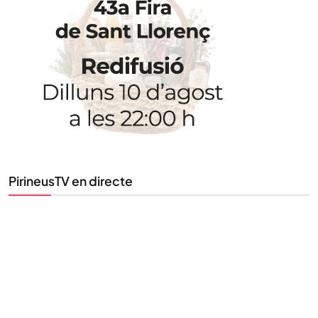
STAY UPDATED
Uneix-te al nostre butlletí
Tota l’actualitat, seleccionada i enviada directament
al teu correu. Subscriu-te al nostre butlletí i segueix
la informació que importa.
SUBSCRIU-TE
PirineusTV en directe