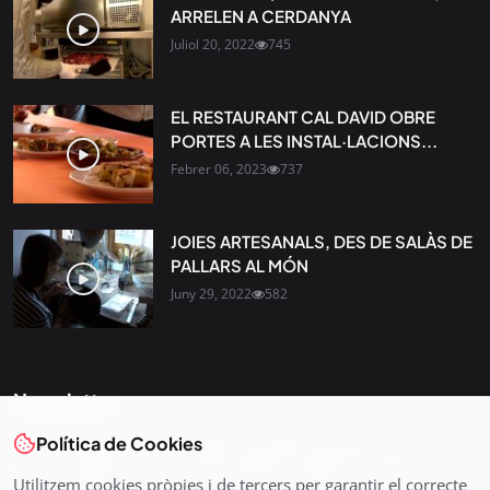
ARRELEN A CERDANYA
Juliol 20, 2022
745
EL RESTAURANT CAL DAVID OBRE
PORTES A LES INSTAL·LACIONS...
Febrer 06, 2023
737
JOIES ARTESANALS, DES DE SALÀS DE
PALLARS AL MÓN
Juny 29, 2022
582
Newsletter
Política de Cookies
Tota l’actualitat, seleccionada i enviada directament al teu
correu. Subscriu-te al nostre butlletí i segueix la informació
Utilitzem cookies pròpies i de tercers per garantir el correcte