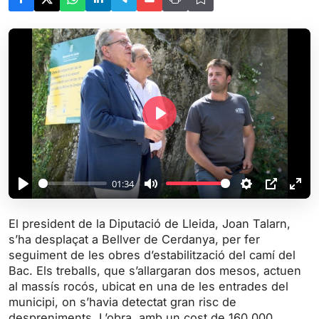
P
l
a
y
01:34
P
M
S
P
E
l
u
e
I
n
El president de la Diputació de Lleida, Joan Talarn,
a
t
t
P
t
s’ha desplaçat a Bellver de Cerdanya, per fer
y
e
t
e
seguiment de les obres d’estabilització del camí del
i
r
Bac. Els treballs, que s’allargaran dos mesos, actuen
al massís rocós, ubicat en una de les entrades del
n
f
municipi, on s’havia detectat gran risc de
g
u
despreniments. L’obra, amb un cost de 160.000