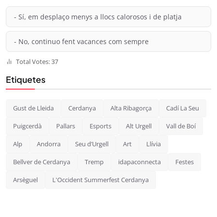
- Sí, em desplaço menys a llocs calorosos i de platja
- No, continuo fent vacances com sempre
Total Votes: 37
Etiquetes
Gust de Lleida
Cerdanya
Alta Ribagorça
Cadí La Seu
Puigcerdà
Pallars
Esports
Alt Urgell
Vall de Boí
Alp
Andorra
Seu d’Urgell
Art
Llívia
Bellver de Cerdanya
Tremp
idapaconnecta
Festes
Arsèguel
L'Occident Summerfest Cerdanya