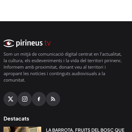
Som un mitjà de comunicació digital centrat en l’actualitat,
la cultura, els esdeveniments i la vida del territori pirinenc.
Informem amb proximitat, donant veu al territori i
apropant les notícies i continguts audiovisuals a la
comunitat.
Destacats
LA BARROTA, FRUITS DEL BOSC QUE