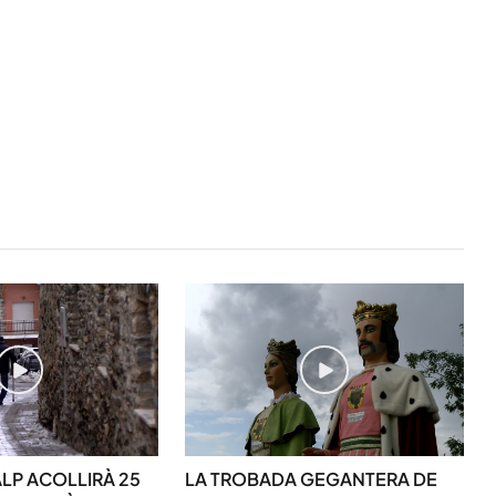
STAY UPDATED
Uneix-te al nostre
Tota l’actualitat, seleccionada i en
directament al teu correu. Subscriu
ALP ACOLLIRÀ 25
LA TROBADA GEGANTERA DE
butlletí i segueix la informació qu