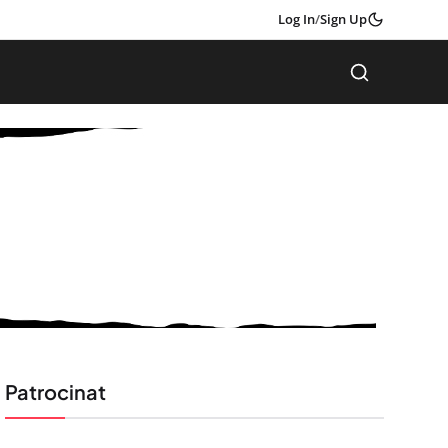
Log In
/
Sign Up
Patrocinat