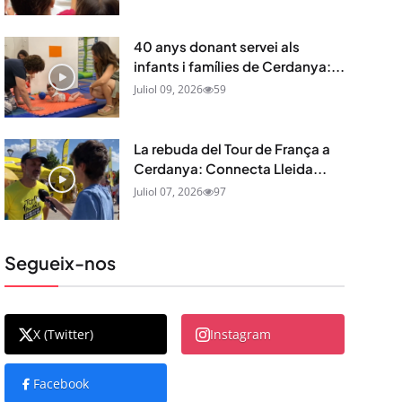
40 anys donant servei als
infants i famílies de Cerdanya:...
Juliol 09, 2026
59
La rebuda del Tour de França a
Cerdanya: Connecta Lleida...
Juliol 07, 2026
97
Segueix-nos
X (Twitter)
Instagram
Facebook