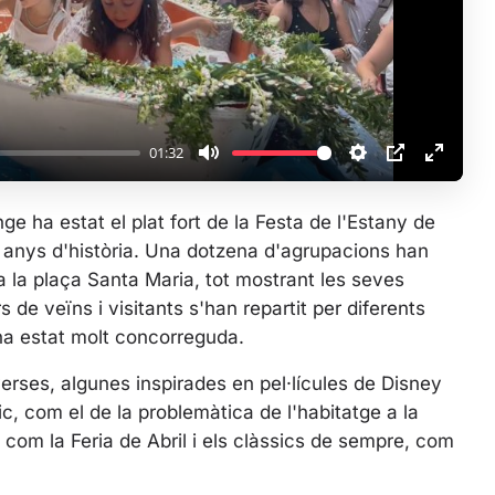
a
y
01:32
M
S
P
E
u
e
I
n
e ha estat el plat fort de la Festa de l'Estany de
t
t
P
t
 anys d'història. Una dotzena d'agrupacions han
e
t
e
 a la plaça Santa Maria, tot mostrant les seves
i
r
de veïns i visitants s'han repartit per diferents
n
f
 ha estat molt concorreguda.
g
u
s
l
rses, algunes inspirades en pel·lícules de Disney
l
c, com el de la problemàtica de l'habitatge a la
s
om la Feria de Abril i els clàssics de sempre, com
c
r