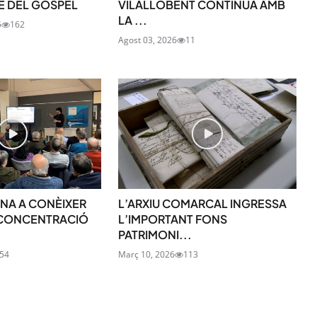
ME DEL GÒSPEL
VILALLOBENT CONTINUA AMB
LA ...
5
162
Agost 03, 2026
11
SUBSCRIU-TE
ONA A CONÈIXER
L’ARXIU COMARCAL INGRESSA
 CONCENTRACIÓ
L’IMPORTANT FONS
PATRIMONI...
54
Març 10, 2026
113