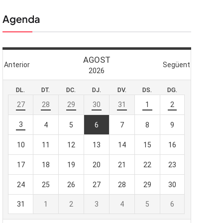
Agenda
 butlletí
viada
-te al nostre
e importa.