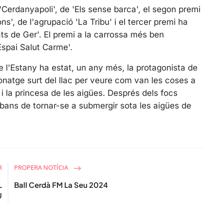
e
 'Cerdanyapoli', de 'Els sense barca', el segon premi
e
s', de l'agrupació 'La Tribu' i el tercer premi ha
n
lats de Ger'. El premi a la carrossa més ben
Espai Salut Carme'.
e l'Estany ha estat, un any més, la protagonista de
sonatge surt del llac per veure com van les coses a
 la princesa de les aigües. Després dels focs
s abans de tornar-se a submergir sota les aigües de
R
PROPERA NOTÍCIA
L
Ball Cerdà FM La Seu 2024
U