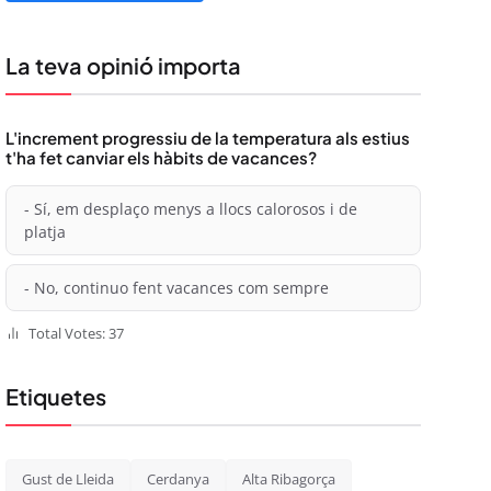
La teva opinió importa
L'increment progressiu de la temperatura als estius
t'ha fet canviar els hàbits de vacances?
- Sí, em desplaço menys a llocs calorosos i de
platja
- No, continuo fent vacances com sempre
Total Votes: 37
Etiquetes
Gust de Lleida
Cerdanya
Alta Ribagorça