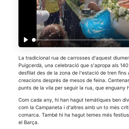
P
l
La tradicional rua de carrosses d'aquest diumeng
a
Puigcerdà, una celebració que s'apropa als 140
y
desfilat des de la zona de l'estació de tren fins
creacions després de mesos de feina. Centenars 
punts de la vila per seguir la rua, que enguany
Com cada any, hi han hagut temàtiques ben dive
com la Campaneta i d'altres amb un to més críti
comarca. També hi ha hagut temes més festius c
el Barça.