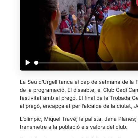
P
l
La Seu d’Urgell tanca el cap de setmana de la 
a
de la programació. El dissabte, el Club Cadí Ca
y
festivitat amb el pregó. El final de la Trobada G
al pregó, encapçalat per l’alcalde de la ciutat, 
L’olímpic, Miquel Travé; la palista, Jana Planes;
transmetre a la població els valors del club.