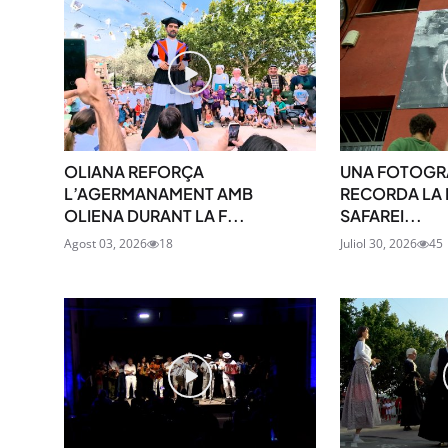
OLIANA REFORÇA
UNA FOTOGRA
L’AGERMANAMENT AMB
RECORDA LA 
OLIENA DURANT LA F...
SAFAREI...
Agost 03, 2026
18
Juliol 30, 2026
45