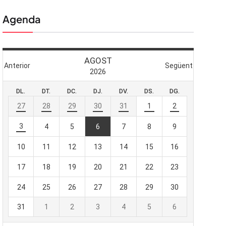
Agenda
 butlletí
viada
-te al nostre
e importa.