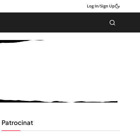
Log In
/
Sign Up
Patrocinat