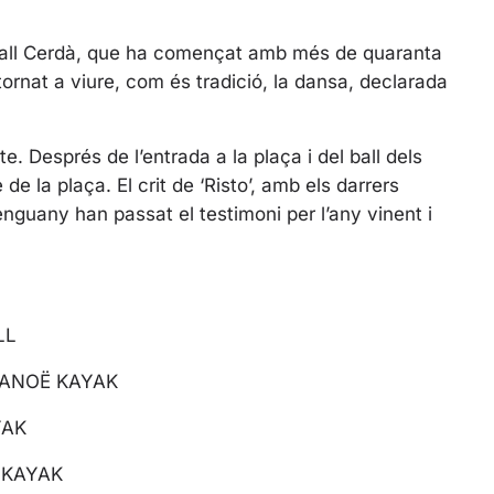
s
c
Ball Cerdà, que ha començat amb més de quaranta
r
 tornat a viure, com és tradició, la dansa, declarada
e
e
n
e. Després de l’entrada a la plaça i del ball dels
 de la plaça. El crit de ‘Risto’, amb els darrers
’enguany han passat el testimoni per l’any vinent i
LL
CANOË KAYAK
YAK
 KAYAK