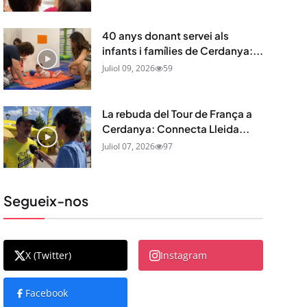
40 anys donant servei als
infants i famílies de Cerdanya:...
Juliol 09, 2026
59
La rebuda del Tour de França a
Cerdanya: Connecta Lleida...
Juliol 07, 2026
97
Segueix-nos
X (Twitter)
Instagram
Facebook