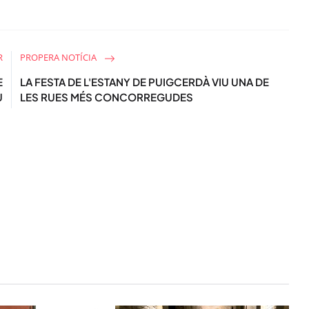
R
PROPERA NOTÍCIA
E
LA FESTA DE L'ESTANY DE PUIGCERDÀ VIU UNA DE
U
LES RUES MÉS CONCORREGUDES
STAY UPDATED
Uneix-te al nostre
Tota l’actualitat, seleccionada i en
directament al teu correu. Subscriu
butlletí i segueix la informació qu