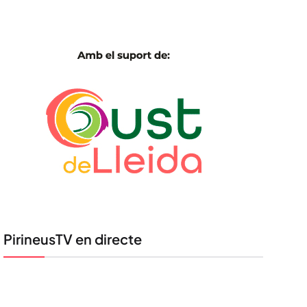
PirineusTV en directe