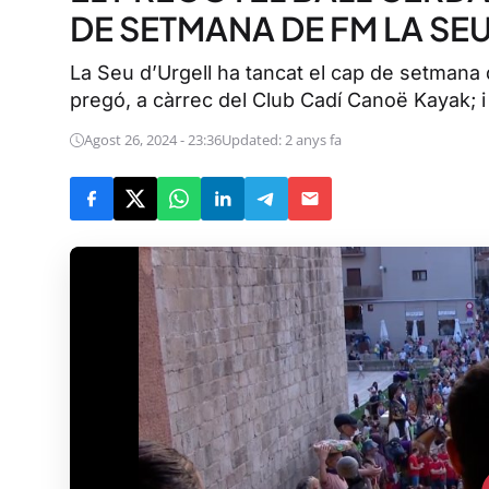
DE SETMANA DE FM LA SE
La Seu d’Urgell ha tancat el cap de setmana de
pregó, a càrrec del Club Cadí Canoë Kayak; i 
Agost 26, 2024 - 23:36
Updated: 2 anys fa