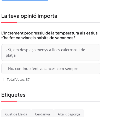
La teva opinió importa
L'increment progressiu de la temperatura als estius
t'ha fet canviar els hàbits de vacances?
- Sí, em desplaço menys a llocs calorosos i de
platja
- No, continuo fent vacances com sempre
Total Votes: 37
Etiquetes
Gust de Lleida
Cerdanya
Alta Ribagorça