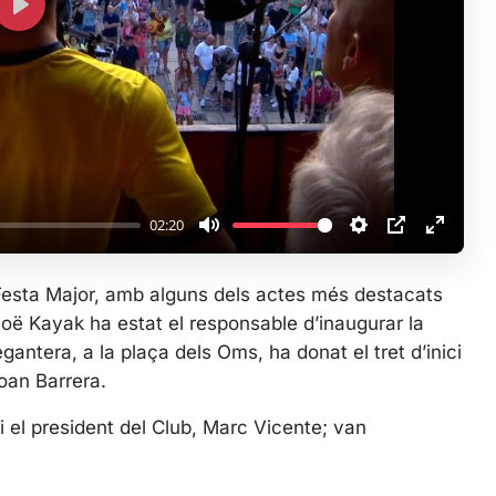
P
l
a
y
02:20
M
S
P
E
u
e
I
n
Festa Major, amb alguns dels actes més destacats
t
t
P
t
noë Kayak ha estat el responsable d’inaugurar la
e
t
e
egantera, a la plaça dels Oms, ha donat el tret d’inici
i
r
Joan Barrera.
n
f
g
u
 i el president del Club, Marc Vicente; van
s
l
l