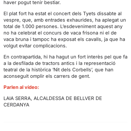
haver pogut tenir bestiar.
n
f
g
u
El plat fort ha estat el concert dels Tyets dissabte al
s
l
vespre, que, amb entrades exhaurides, ha aplegat un
l
total de 1.000 persones. L’esdeveniment aquest any
s
no ha celebrat el concurs de vaca frisona ni el de
vaca bruna i tampoc ha exposat els cavalls, ja que ha
c
volgut evitar complicacions.
r
e
En contrapartida, hi ha hagut un fort interès pel que fa
e
a la desfilada de tractors antics i la representació
n
teatral de la històrica ‘Nit dels Corbells’, que han
aconseguit omplir els carrers de gent.
Parlen al vídeo:
LAIA SERRA, ALCALDESSA DE BELLVER DE
CERDANYA