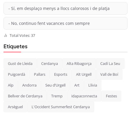
- Sí, em desplaço menys a llocs calorosos i de platja
- No, continuo fent vacances com sempre
Total Votes: 37
Etiquetes
Gust de Lleida
Cerdanya
Alta Ribagorça
Cadí La Seu
Puigcerdà
Pallars
Esports
Alt Urgell
Vall de Boí
Alp
Andorra
Seu d’Urgell
Art
Llívia
Bellver de Cerdanya
Tremp
idapaconnecta
Festes
Arsèguel
L'Occident Summerfest Cerdanya