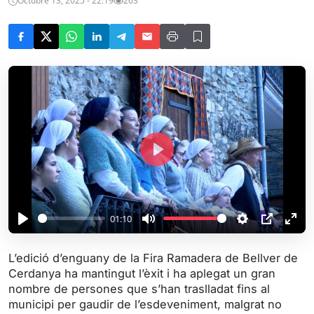
Octubre 13, 2025 - 22:19
263
P
l
a
y
01:10
P
M
S
P
E
l
u
e
I
n
L’edició d’enguany de la Fira Ramadera de Bellver de
a
t
t
P
t
Cerdanya ha mantingut l’èxit i ha aplegat un gran
y
e
t
e
nombre de persones que s’han traslladat fins al
i
r
municipi per gaudir de l’esdeveniment, malgrat no