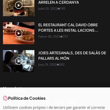
ARRELEN A CERDANYA
Juliol 20, 2022
745
EL RESTAURANT CAL DAVID OBRE
PORTES A LES INSTAL·LACIONS...
Febrer 06, 2023
737
JOIES ARTESANALS, DES DE SALÀS DE
PALLARS AL MÓN
Juny 29, 2022
582
Newsletter
Política de Cookies
Tota l’actualitat, seleccionada i enviada directament al teu
correu. Subscriu-te al nostre butlletí i segueix la informació
Utilitzem cookies pròpies i de tercers per garantir el correcte
que importa.