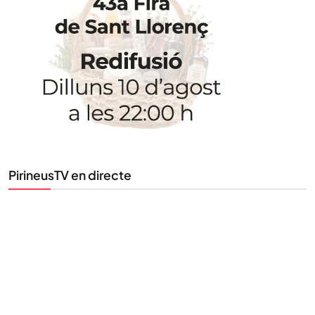
Uneix-te al nostre butlletí
Tota l’actualitat, seleccionada i enviada directament
al teu correu. Subscriu-te al nostre butlletí i segueix
la informació que importa.
SUBSCRIU-TE
PirineusTV en directe