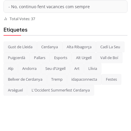
- No, continuo fent vacances com sempre
Total Votes: 37
Etiquetes
Gust de Lleida
Cerdanya
Alta Ribagorça
Cadí La Seu
Puigcerdà
Pallars
Esports
Alt Urgell
Vall de Boí
Alp
Andorra
Seu d’Urgell
Art
Llívia
Bellver de Cerdanya
Tremp
idapaconnecta
Festes
Arsèguel
L'Occident Summerfest Cerdanya