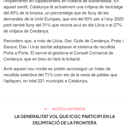
l'implementin en capdavanters en matèria de sostenibilitat. En
aquest sentit, Catalunya té actualment una mitjana de reciclatge
del 45% de la brossa, un percentatge que és lluny de les
demandes de la Unió Europea, que era del 60% per a l’any 2020
però també lluny del 31% que recicla avui en dia Llívia o el 27%
de mitjana de Cerdanya.
Recordem que, a més de Llívia, Ger, Guils de Cerdanya, Prats i
Sansor, Das i Urús també adoptaran el sistema de recollida
Porta a Porta. El servei el gestiona el Consell Comarcal de
Cerdanya, que en breu en farà la licitació.
Amb aquest nou model es pretén aconseguir un índex de
recollida selectiva del 71% com els de la resta de pobles que
l'apliquen, en total 221 municipis a Catalunya.
NOTÍCIA ANTERIOR
LA GENERALITAT VOL QUE ICGC PARTICIPI EN LA
DELIMITACIÓ DE LA FRONTERA