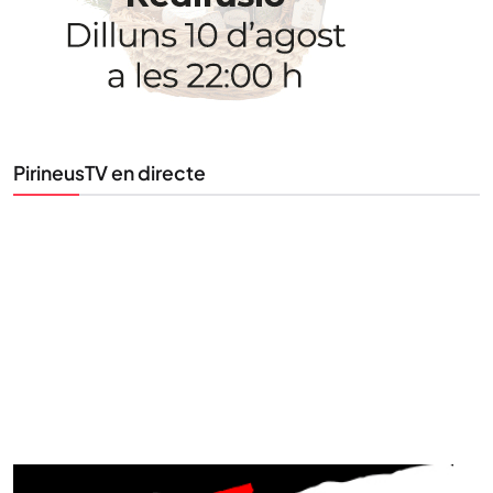
Tota l’actualitat, seleccionada i enviada directament
al teu correu. Subscriu-te al nostre butlletí i segueix
la informació que importa.
PirineusTV en directe
SUBSCRIU-TE