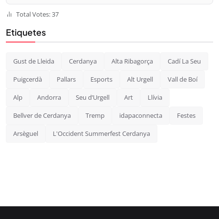
Total Votes: 37
Etiquetes
Gust de Lleida
Cerdanya
Alta Ribagorça
Cadí La Seu
Puigcerdà
Pallars
Esports
Alt Urgell
Vall de Boí
Alp
Andorra
Seu d’Urgell
Art
Llívia
Bellver de Cerdanya
Tremp
idapaconnecta
Festes
Arsèguel
L'Occident Summerfest Cerdanya