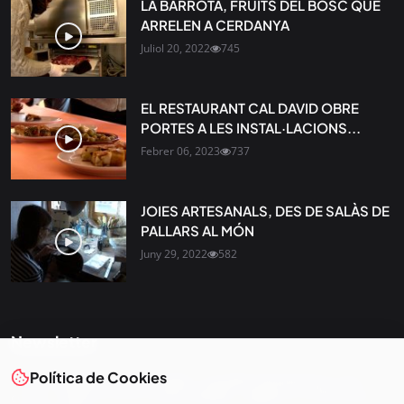
LA BARROTA, FRUITS DEL BOSC QUE
ARRELEN A CERDANYA
Juliol 20, 2022
745
EL RESTAURANT CAL DAVID OBRE
PORTES A LES INSTAL·LACIONS...
Febrer 06, 2023
737
JOIES ARTESANALS, DES DE SALÀS DE
PALLARS AL MÓN
Juny 29, 2022
582
Newsletter
Política de Cookies
Tota l’actualitat, seleccionada i enviada directament al teu
correu. Subscriu-te al nostre butlletí i segueix la informació