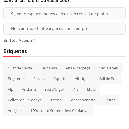
canviar els hàbits de vacances?
- Sí, em desplaço menys a llocs calorosos i de platja
- No, continuo fent vacances com sempre
Total Votes: 37
Etiquetes
Gust de Lleida
Cerdanya
Alta Ribagorça
Cadí La Seu
Puigcerdà
Pallars
Esports
Alt Urgell
Vall de Boí
Alp
Andorra
Seu d’Urgell
Art
Llívia
Bellver de Cerdanya
Tremp
idapaconnecta
Festes
Arsèguel
L'Occident Summerfest Cerdanya