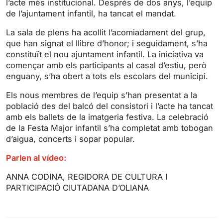
l’acte més institucional. Després de dos anys, l’equip
g
u
de l’ajuntament infantil, ha tancat el mandat.
s
l
l
La sala de plens ha acollit l’acomiadament del grup,
s
que han signat el llibre d’honor; i seguidament, s’ha
constituït el nou ajuntament infantil. La iniciativa va
c
començar amb els participants al casal d’estiu, però
r
enguany, s’ha obert a tots els escolars del municipi.
e
e
Els nous membres de l’equip s’han presentat a la
n
població des del balcó del consistori i l’acte ha tancat
amb els ballets de la imatgeria festiva. La celebració
de la Festa Major infantil s’ha completat amb tobogan
d’aigua, concerts i sopar popular.
Parlen al vídeo:
ANNA CODINA, REGIDORA DE CULTURA I
PARTICIPACIÓ CIUTADANA D’OLIANA