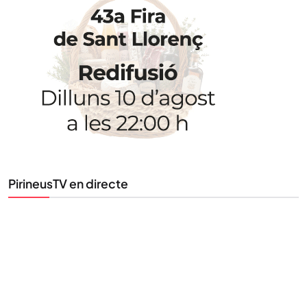
STAY UPDATED
Uneix-te al nostre butlletí
Tota l’actualitat, seleccionada i enviada directament
al teu correu. Subscriu-te al nostre butlletí i segueix
la informació que importa.
SUBSCRIU-TE
PirineusTV en directe