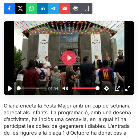
P
l
a
y
01:54
P
M
S
P
E
l
u
e
I
n
Oliana enceta la Festa Major amb un cap de setmana
a
t
t
P
t
adreçat als infants. La programació, amb una desena
y
e
t
e
d’activitats, ha inclòs una cercavila, en la qual hi ha
i
r
participat les colles de geganters i diables. L’entrada
de les figures a la plaça 1 d’Octubre ha donat pas a
n
f