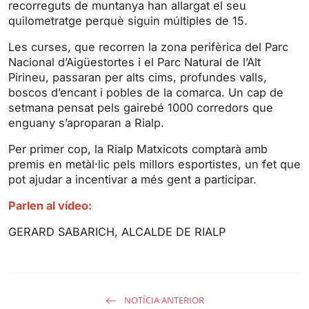
recorreguts de muntanya han allargat el seu
n
f
quilometratge perquè siguin múltiples de 15.
g
u
s
l
Les curses, que recorren la zona perifèrica del Parc
l
Nacional d’Aigüestortes i el Parc Natural de l’Alt
s
Pirineu, passaran per alts cims, profundes valls,
boscos d’encant i pobles de la comarca. Un cap de
c
setmana pensat pels gairebé 1000 corredors que
r
enguany s’aproparan a Rialp.
e
e
Per primer cop, la Rialp Matxicots comptarà amb
n
premis en metàl·lic pels millors esportistes, un fet que
pot ajudar a incentivar a més gent a participar.
Parlen al vídeo:
GERARD SABARICH, ALCALDE DE RIALP
NOTÍCIA ANTERIOR