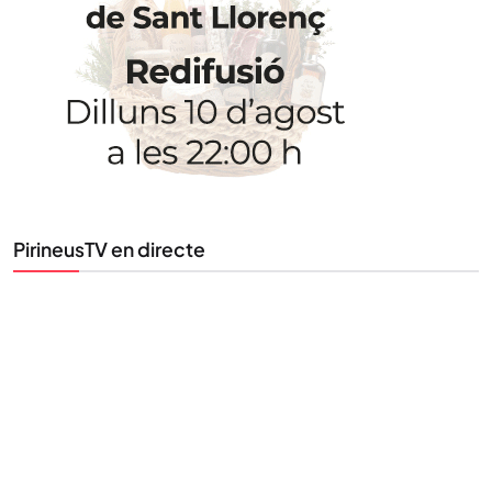
Uneix-te al nostre butlletí
Tota l’actualitat, seleccionada i enviada directament
al teu correu. Subscriu-te al nostre butlletí i segueix
la informació que importa.
SUBSCRIU-TE
PirineusTV en directe