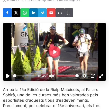
Setembre 17, 2025 - 21:41
Updated: 11 mesos fa
129
P
l
a
y
01:45
P
M
S
P
E
l
u
e
I
n
Arriba la 15a Edició de la Rialp Matxicots, al Pallars
a
t
t
P
t
Sobirà, una de les curses més ben valorades pels
y
e
t
e
esportistes d'aquests tipus d’esdeveniments.
i
r
Precisament, per celebrar el 15è aniversari, els tres