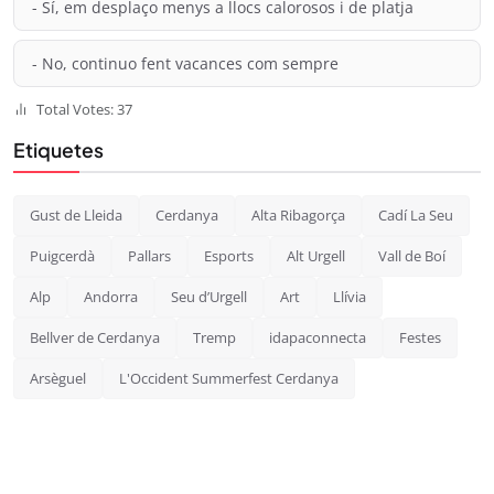
- Sí, em desplaço menys a llocs calorosos i de platja
- No, continuo fent vacances com sempre
Total Votes: 37
Etiquetes
Gust de Lleida
Cerdanya
Alta Ribagorça
Cadí La Seu
Puigcerdà
Pallars
Esports
Alt Urgell
Vall de Boí
Alp
Andorra
Seu d’Urgell
Art
Llívia
Bellver de Cerdanya
Tremp
idapaconnecta
Festes
Arsèguel
L'Occident Summerfest Cerdanya