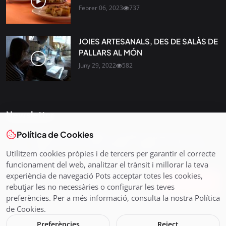
Febrer 06, 2023
737
JOIES ARTESANALS, DES DE SALÀS DE
PALLARS AL MÓN
Juny 29, 2022
582
Newsletter
Política de Cookies
Tota l’actualitat, seleccionada i enviada directament al teu
correu. Subscriu-te al nostre butlletí i segueix la informació
Utilitzem cookies pròpies i de tercers per garantir el correcte
que importa.
funcionament del web, analitzar el trànsit i millorar la teva
experiència de navegació Pots acceptar totes les cookies,
Subscriu-te
rebutjar les no necessàries o configurar les teves
preferències. Per a més informació, consulta la nostra Política
de Cookies.
Preferències
Reject