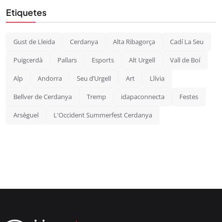
Etiquetes
Gust de Lleida
Cerdanya
Alta Ribagorça
Cadí La Seu
Puigcerdà
Pallars
Esports
Alt Urgell
Vall de Boí
Alp
Andorra
Seu d’Urgell
Art
Llívia
Bellver de Cerdanya
Tremp
idapaconnecta
Festes
Arsèguel
L'Occident Summerfest Cerdanya