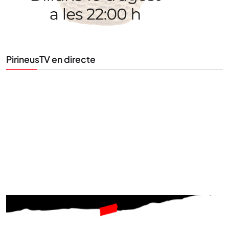
al teu correu. Subscriu-te al nostre butlletí i segueix
la informació que importa.
PirineusTV en directe
SUBSCRIU-TE