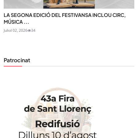
LA SEGONA EDICIÓ DEL FESTIVANSA INCLOU CIRC,
MÚSICA ...
Juliol 02, 2026
34
Patrocinat
STAY UPDATED
Uneix-te al nostre butlletí
Tota l’actualitat, seleccionada i enviada directament