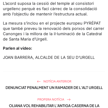
s
l
L’acord suposa la cessió del temple al consistori
l
urgellenc perquè es faci càrrec de la consolidació
s
amb l’objectiu de mantenir l’estructura actual.
c
La mesura s’inclou en el projecte europeu PYRÉPAT
r
que també preveu la renovació dels porxos del carrer
e
Canonges i la millora de la il·luminació de la Catedral
e
de Santa Maria d’Urgell.
n
Parlen al vídeo:
JOAN BARRERA, ALCALDE DE LA SEU D’URGELL
NOTÍCIA ANTERIOR
DENUNCIAT PENALMENT UN RAMADER DE L’ALT URGELL
PROPERA NOTÍCIA
OLIANA VOL REHABILITAR L’ANTIGA CASERNA DE LA