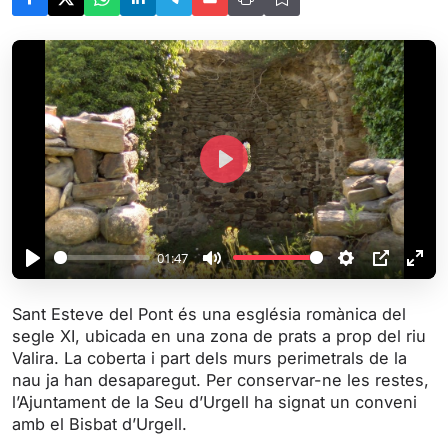
P
l
a
y
01:47
P
M
S
P
E
l
u
e
I
n
Sant Esteve del Pont és una església romànica del
a
t
t
P
t
segle XI, ubicada en una zona de prats a prop del riu
y
e
t
e
Valira. La coberta i part dels murs perimetrals de la
i
r
nau ja han desaparegut. Per conservar-ne les restes,
l’Ajuntament de la Seu d’Urgell ha signat un conveni
n
f
amb el Bisbat d’Urgell.
g
u