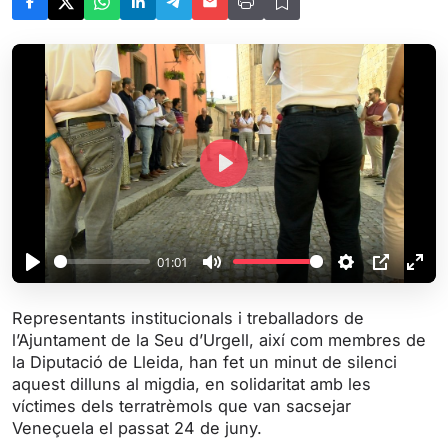
P
l
a
y
01:01
P
M
S
P
E
l
u
e
I
n
Representants institucionals i treballadors de
a
t
t
P
t
l’Ajuntament de la Seu d’Urgell, així com membres de
y
e
t
e
la Diputació de Lleida, han fet un minut de silenci
i
r
aquest dilluns al migdia, en solidaritat amb les
víctimes dels terratrèmols que van sacsejar
n
f
Veneçuela el passat 24 de juny.
g
u