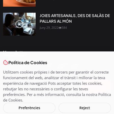
JOIES ARTESANALS, DES DE SALÀS DE
PALLARS AL MÓN
Juny 29, 2022
584
Newsletter
Política de Cookies
Tota l’actualitat, seleccionada i enviada directament al teu
correu. Subscriu-te al nostre butlletí i segueix la informació
Utilitzem cookies pròpies i de tercers per garantir el correcte
que importa.
funcionament del web, analitzar el trànsit i millorar la teva
experiència de navegació Pots acceptar totes les cookies,
Subscriu-te
rebutjar les no necessàries o configurar les teves
preferències. Per a més informació, consulta la nostra Política
de Cookies.
Preferències
Reject
© 2026 Pirineus TV - Cadena Pirenaica de Ràdio i Televisió SL