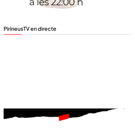
al teu correu. Subscriu-te al nostre butlletí i segueix
la informació que importa.
PirineusTV en directe
SUBSCRIU-TE