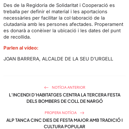
s
l
Des de la Regidoria de Solidaritat i Cooperació es
l
treballa per definir el material i les aportacions
s
necessàries per facilitar la col·laboració de la
ciutadania amb les persones afectades. Properament
c
es donarà a conèixer la ubicació i les dates del punt
r
de recollida.
e
e
Parlen al vídeo:
n
JOAN BARRERA, ALCALDE DE LA SEU D’URGELL
NOTÍCIA ANTERIOR
L’INCENDI D’HABITATGES CENTRA LA TERCERA FESTA
DELS BOMBERS DE COLL DE NARGÓ
PROPERA NOTÍCIA
ALP TANCA CINC DIES DE FESTA MAJOR AMB TRADICIÓ I
CULTURA POPULAR