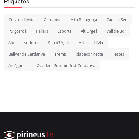
Etiquetes
Gust de Lleida
Cerdanya
Alta Ribagorça
Cadí La Seu
Puigcerdà
Pallars
Esports
Alt Urgell
Vall de Boí
Alp
Andorra
Seu d’Urgell
Art
Llívia
Bellver de Cerdanya
Tremp
idapaconnecta
Festes
Arsèguel
L'Occident Summerfest Cerdanya