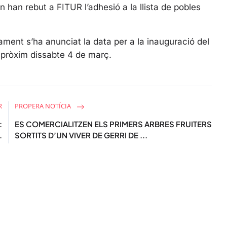
an han rebut a FITUR l’adhesió a la llista de pobles
ment s’ha anunciat la data per a la inauguració del
l pròxim dissabte 4 de març.
R
PROPERA NOTÍCIA
:
ES COMERCIALITZEN ELS PRIMERS ARBRES FRUITERS
.
SORTITS D’UN VIVER DE GERRI DE ...
STAY UPDATED
Uneix-te al nostre
Tota l’actualitat, seleccionada i en
directament al teu correu. Subscriu
butlletí i segueix la informació qu