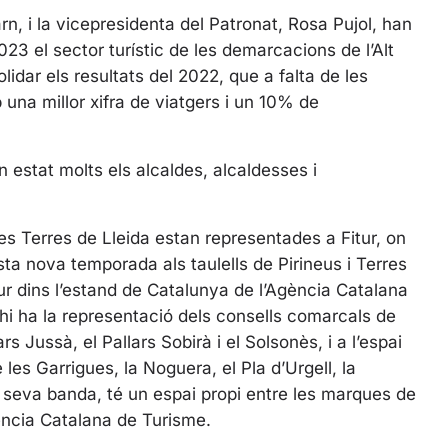
g
u
rn, i la vicepresidenta del Patronat, Rosa Pujol, han
s
l
3 el sector turístic de les demarcacions de l’Alt
l
lidar els resultats del 2022, que a falta de les
s
na millor xifra de viatgers i un 10% de
c
r
e
 estat molts els alcaldes, alcaldesses i
e
n
les Terres de Lleida estan representades a Fitur, on
sta nova temporada als taulells de Pirineus i Terres
tur dins l’estand de Catalunya de l’Agència Catalana
 hi ha la representació dels consells comarcals de
ars Jussà, el Pallars Sobirà i el Solsonès, i a l’espai
les Garrigues, la Noguera, el Pla d’Urgell, la
 la seva banda, té un espai propi entre les marques de
gència Catalana de Turisme.