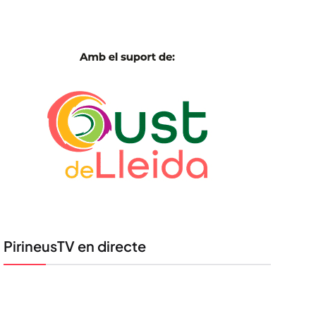
PirineusTV en directe