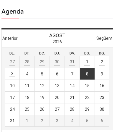
Agenda
 butlletí
viada
-te al nostre
e importa.