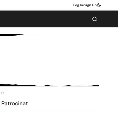
Log In
/
Sign Up
TUR
Patrocinat