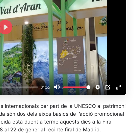
P
l
a
y
01:55
M
S
P
E
u
e
I
n
nts internacionals per part de la UNESCO al patrimoni
t
t
P
t
leida són dos dels eixos bàsics de l’acció promocional
e
t
e
leida està duent a terme aquests dies a la Fira
i
r
18 al 22 de gener al recinte firal de Madrid.
n
f