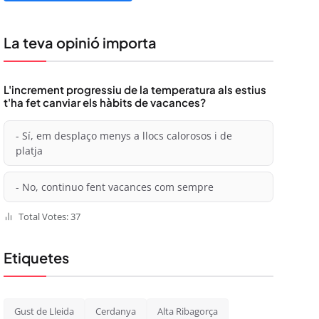
La teva opinió importa
L'increment progressiu de la temperatura als estius
t'ha fet canviar els hàbits de vacances?
- Sí, em desplaço menys a llocs calorosos i de
platja
- No, continuo fent vacances com sempre
Total Votes: 37
Etiquetes
Gust de Lleida
Cerdanya
Alta Ribagorça