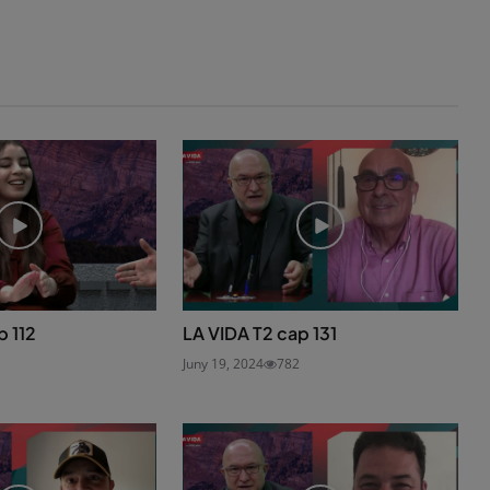
p 112
LA VIDA T2 cap 131
Juny 19, 2024
782