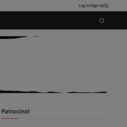
Log In
/
Sign Up
Patrocinat