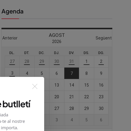
Agenda
 butlletí
viada
-te al nostre
e importa.