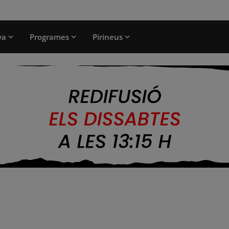
ya
Programes
Pirineus