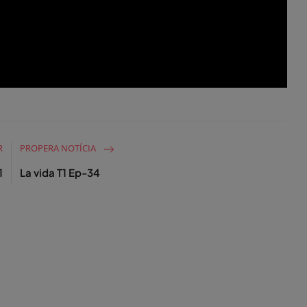
R
PROPERA NOTÍCIA
1
La vida T1 Ep-34