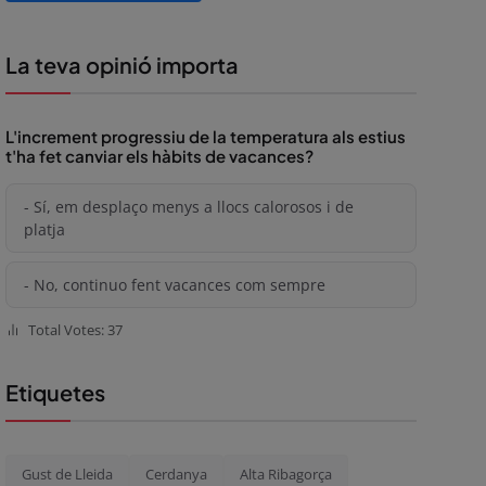
La teva opinió importa
L'increment progressiu de la temperatura als estius
t'ha fet canviar els hàbits de vacances?
- Sí, em desplaço menys a llocs calorosos i de
platja
- No, continuo fent vacances com sempre
Total Votes: 37
Etiquetes
Gust de Lleida
Cerdanya
Alta Ribagorça