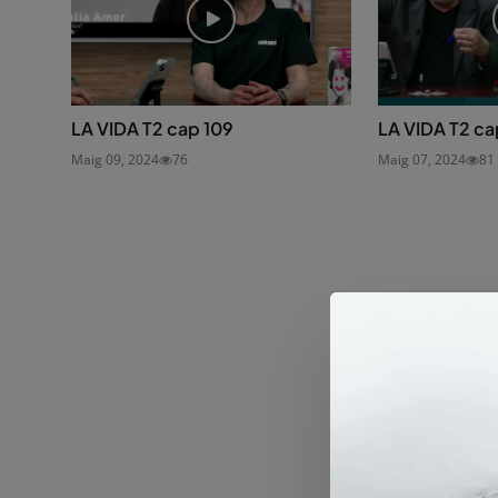
LA VIDA T2 cap 109
LA VIDA T2 ca
Maig 09, 2024
76
Maig 07, 2024
81