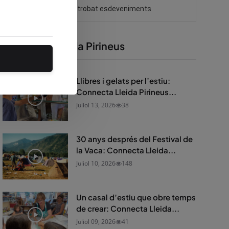
Connecta Lleida Pirineus
Llibres i gelats per l’estiu:
Connecta Lleida Pirineus...
Juliol 13, 2026
38
30 anys després del Festival de
la Vaca: Connecta Lleida...
Juliol 10, 2026
148
Un casal d’estiu que obre temps
de crear: Connecta Lleida...
Juliol 09, 2026
41