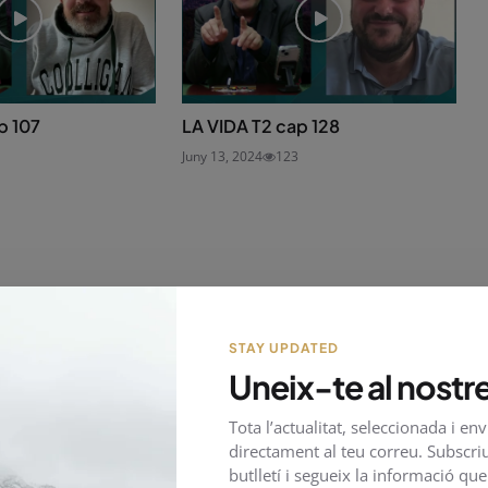
p 107
LA VIDA T2 cap 128
Juny 13, 2024
123
STAY UPDATED
Uneix-te al nostre
Tota l’actualitat, seleccionada i en
directament al teu correu. Subscriu
butlletí i segueix la informació qu