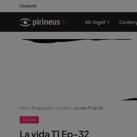
Contacte
Alt Urgell
Cerdan
Avui
Programes
La vida
La vida T1 Ep-32
La vida
La vida T1 Ep-32