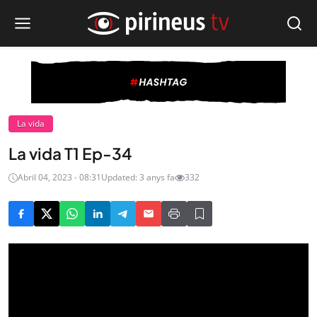
La vida
La vida T1 Ep-34
Abril 04, 2023 - 08:31
Updated: 3 anys fa
332