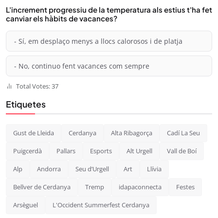
L'increment progressiu de la temperatura als estius t'ha fet
canviar els hàbits de vacances?
- Sí, em desplaço menys a llocs calorosos i de platja
- No, continuo fent vacances com sempre
Total Votes: 37
Etiquetes
Gust de Lleida
Cerdanya
Alta Ribagorça
Cadí La Seu
Puigcerdà
Pallars
Esports
Alt Urgell
Vall de Boí
Alp
Andorra
Seu d’Urgell
Art
Llívia
Bellver de Cerdanya
Tremp
idapaconnecta
Festes
Arsèguel
L'Occident Summerfest Cerdanya