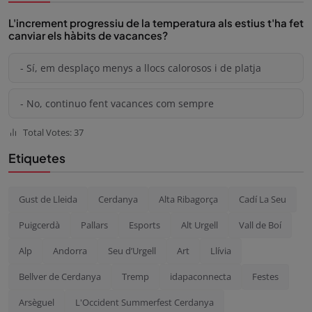
L'increment progressiu de la temperatura als estius t'ha fet
canviar els hàbits de vacances?
- Sí, em desplaço menys a llocs calorosos i de platja
- No, continuo fent vacances com sempre
Total Votes: 37
Etiquetes
Gust de Lleida
Cerdanya
Alta Ribagorça
Cadí La Seu
Puigcerdà
Pallars
Esports
Alt Urgell
Vall de Boí
Alp
Andorra
Seu d’Urgell
Art
Llívia
Bellver de Cerdanya
Tremp
idapaconnecta
Festes
Arsèguel
L'Occident Summerfest Cerdanya