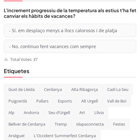
L'increment progressiu de la temperatura als estius t'ha fet
canviar els hàbits de vacances?
- Sí, em desplaço menys a llocs calorosos i de platja
- No, continuo fent vacances com sempre
Total Votes: 37
Etiquetes
Gust de Lleida
Cerdanya
Alta Ribagorça
Cadí La Seu
Puigcerdà
Pallars
Esports
Alt Urgell
Vall de Boí
Alp
Andorra
Seu d’Urgell
Art
Llívia
Bellver de Cerdanya
Tremp
idapaconnecta
Festes
Arsèguel
L'Occident Summerfest Cerdanya