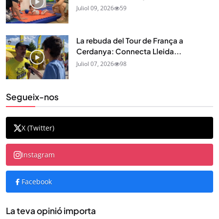
Juliol 09, 2026
59
La rebuda del Tour de França a
Cerdanya: Connecta Lleida...
Juliol 07, 2026
98
Segueix-nos
X (Twitter)
Instagram
Facebook
La teva opinió importa