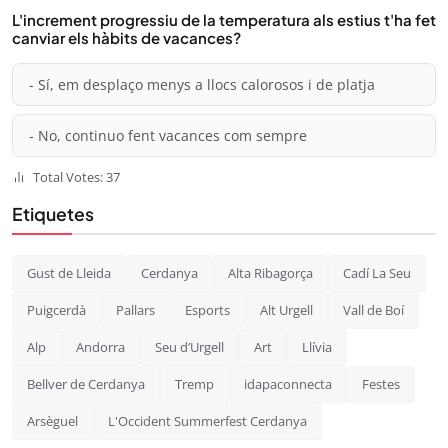
L'increment progressiu de la temperatura als estius t'ha fet
canviar els hàbits de vacances?
- Sí, em desplaço menys a llocs calorosos i de platja
- No, continuo fent vacances com sempre
Total Votes: 37
Etiquetes
Gust de Lleida
Cerdanya
Alta Ribagorça
Cadí La Seu
Puigcerdà
Pallars
Esports
Alt Urgell
Vall de Boí
Alp
Andorra
Seu d’Urgell
Art
Llívia
Bellver de Cerdanya
Tremp
idapaconnecta
Festes
Arsèguel
L'Occident Summerfest Cerdanya