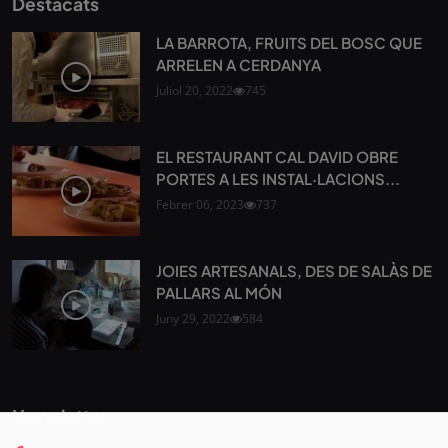
Destacats
LA BARROTA, FRUITS DEL BOSC QUE
ARRELEN A CERDANYA
Juliol 20, 2022
745
EL RESTAURANT CAL DAVID OBRE
PORTES A LES INSTAL·LACIONS...
Febrer 06, 2023
737
JOIES ARTESANALS, DES DE SALÀS DE
PALLARS AL MÓN
Juny 29, 2022
584
Newsletter