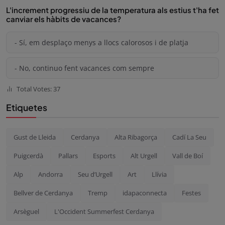
L'increment progressiu de la temperatura als estius t'ha fet
canviar els hàbits de vacances?
- Sí, em desplaço menys a llocs calorosos i de platja
- No, continuo fent vacances com sempre
Total Votes: 37
Etiquetes
Gust de Lleida
Cerdanya
Alta Ribagorça
Cadí La Seu
Puigcerdà
Pallars
Esports
Alt Urgell
Vall de Boí
Alp
Andorra
Seu d’Urgell
Art
Llívia
Bellver de Cerdanya
Tremp
idapaconnecta
Festes
Arsèguel
L'Occident Summerfest Cerdanya