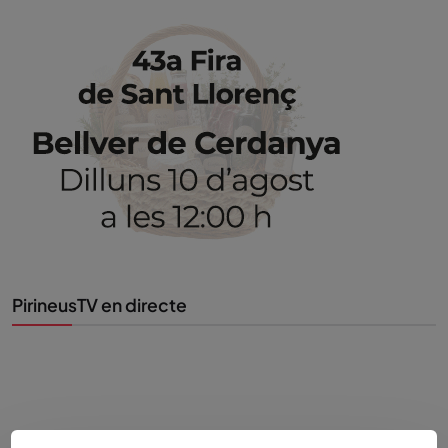
PirineusTV en directe