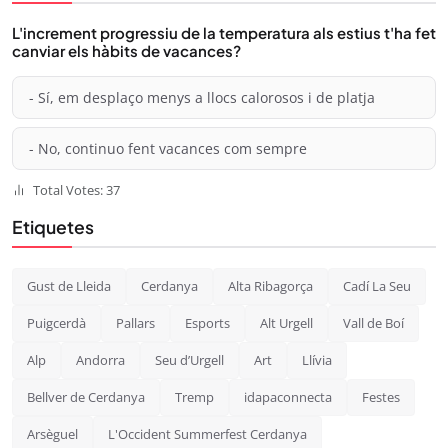
L'increment progressiu de la temperatura als estius t'ha fet
canviar els hàbits de vacances?
- Sí, em desplaço menys a llocs calorosos i de platja
- No, continuo fent vacances com sempre
Total Votes: 37
Etiquetes
Gust de Lleida
Cerdanya
Alta Ribagorça
Cadí La Seu
Puigcerdà
Pallars
Esports
Alt Urgell
Vall de Boí
Alp
Andorra
Seu d’Urgell
Art
Llívia
Bellver de Cerdanya
Tremp
idapaconnecta
Festes
Arsèguel
L'Occident Summerfest Cerdanya