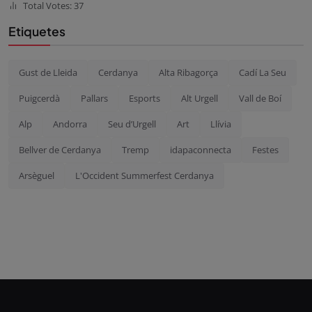
Total Votes: 37
Etiquetes
Gust de Lleida
Cerdanya
Alta Ribagorça
Cadí La Seu
Puigcerdà
Pallars
Esports
Alt Urgell
Vall de Boí
Alp
Andorra
Seu d’Urgell
Art
Llívia
Bellver de Cerdanya
Tremp
idapaconnecta
Festes
Arsèguel
L'Occident Summerfest Cerdanya