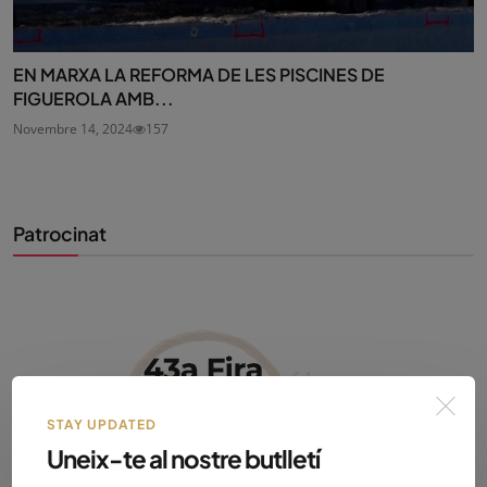
EN MARXA LA REFORMA DE LES PISCINES DE
FIGUEROLA AMB...
Novembre 14, 2024
157
Patrocinat
STAY UPDATED
Uneix-te al nostre butlletí