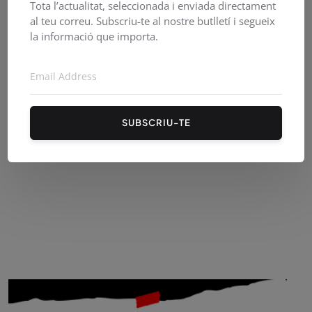
Tota l’actualitat, seleccionada i enviada directament
al teu correu. Subscriu-te al nostre butlletí i segueix
la informació que importa.
PirineusTV en directe
SUBSCRIU-TE