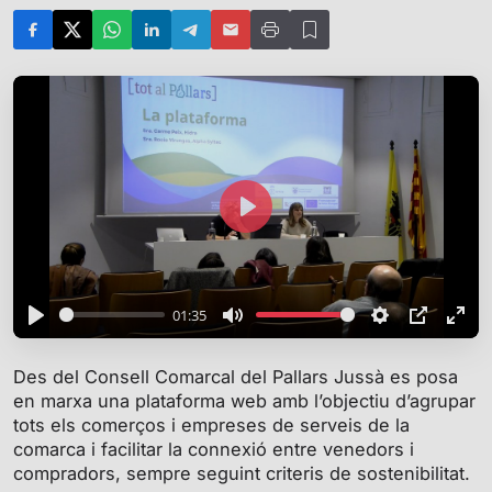
P
l
a
y
01:35
P
M
S
P
E
l
u
e
I
n
Des del Consell Comarcal del Pallars Jussà es posa
a
t
t
P
t
en marxa una plataforma web amb l’objectiu d’agrupar
y
e
t
e
tots els comerços i empreses de serveis de la
i
r
comarca i facilitar la connexió entre venedors i
compradors, sempre seguint criteris de sostenibilitat.
n
f