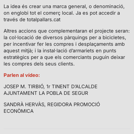
g
u
La idea és crear una marca general, o denominació,
s
l
on englobi tot el comerç local. Ja es pot accedir a
l
través de totalpallars.cat
s
Altres accions que complementaran el projecte seran:
c
la col·locació de diversos pàrquings per a bicicletes,
r
per incentivar fer les compres i desplaçaments amb
e
aquest mitjà; i la instal·lació d’armariets en punts
e
estratègics per a que els comerciants puguin deixar
n
les compres dels seus clients.
Parlen al vídeo:
JOSEP M. TIRBIÓ, 1r TINENT D’ALCALDE
AJUNTAMENT LA POBLA DE SEGUR
SANDRÀ HERVÀS, REGIDORA PROMOCIÓ
ECONÒMICA