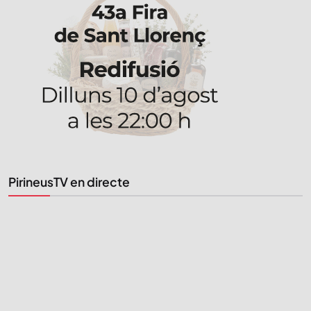
STAY UPDATED
Uneix-te al nostre butlletí
Tota l’actualitat, seleccionada i enviada directament
al teu correu. Subscriu-te al nostre butlletí i segueix
la informació que importa.
SUBSCRIU-TE
PirineusTV en directe