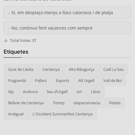
- Sí, em desplaço menys a llocs calorosos i de platja
- No, continuo fent vacances com sempre
Total Votes: 37
Etiquetes
Gust de Lleida
Cerdanya
Alta Ribagorça
Cadí La Seu
Puigcerdà
Pallars
Esports
Alt Urgell
Vall de Boí
Alp
Andorra
Seu d’Urgell
Art
Llívia
Bellver de Cerdanya
Tremp
idapaconnecta
Festes
Arsèguel
L'Occident Summerfest Cerdanya