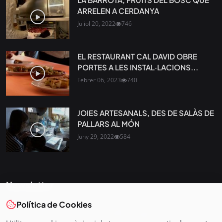
ARRELEN A CERDANYA
Juliol 20, 2022
746
EL RESTAURANT CAL DAVID OBRE
PORTES A LES INSTAL·LACIONS...
Febrer 06, 2023
740
JOIES ARTESANALS, DES DE SALÀS DE
PALLARS AL MÓN
Juny 29, 2022
584
Newsletter
Política de Cookies
Tota l’actualitat, seleccionada i enviada directament al teu
correu. Subscriu-te al nostre butlletí i segueix la informació