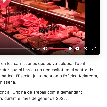
P
l
a
y
01:36
M
S
P
E
u
e
I
n
en les carnisseries que es va celebrar l’abril
t
t
P
t
tectar que hi havia una necessitat en el sector de
e
t
e
màtica, l’Escola, juntament amb l’oficina Reintegra,
i
r
nisseria.
n
f
g
u
scrit a l’Oficina de Treball com a demandant
s
l
urs durant el mes de gener de 2025.
l