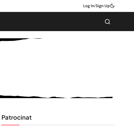
Log In
/
Sign Up
Patrocinat