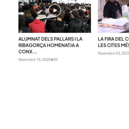
ALUMNAT DELS PALLARS I LA
LA FIRA DEL 
RIBAGORÇA HOMENATJA A
LES CITES MÉ
CONX...
Novembre 03, 202
Novembre 10, 2025
93