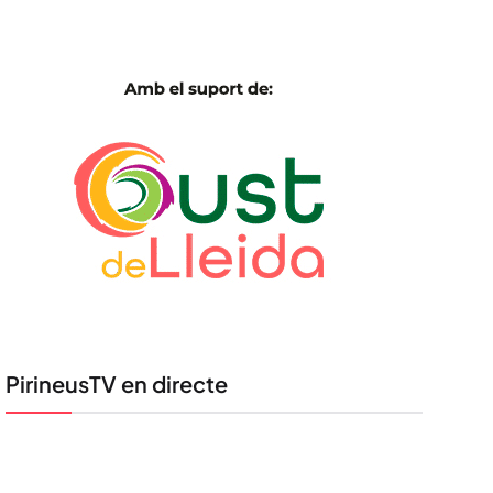
PirineusTV en directe