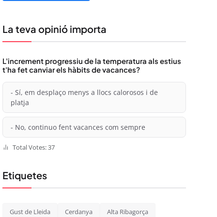
La teva opinió importa
L'increment progressiu de la temperatura als estius
t'ha fet canviar els hàbits de vacances?
- Sí, em desplaço menys a llocs calorosos i de
platja
- No, continuo fent vacances com sempre
Total Votes: 37
Etiquetes
Gust de Lleida
Cerdanya
Alta Ribagorça