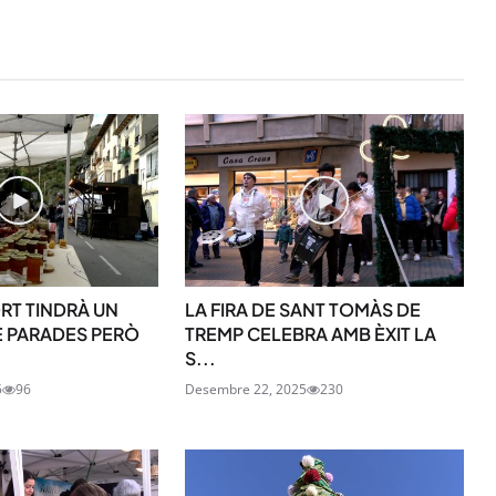
ORT TINDRÀ UN
LA FIRA DE SANT TOMÀS DE
 PARADES PERÒ
TREMP CELEBRA AMB ÈXIT LA
STAY UPDATED
S...
Uneix-te al nostre
5
96
Desembre 22, 2025
230
Tota l’actualitat, seleccionada i en
directament al teu correu. Subscriu
butlletí i segueix la informació qu