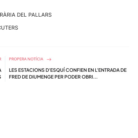
s
c
RÀRIA DEL PALLARS
r
e
CUTERS
e
n
R
PROPERA NOTÍCIA
À
LES ESTACIONS D'ESQUÍ CONFIEN EN L'ENTRADA DE
S
FRED DE DIUMENGE PER PODER OBRI...