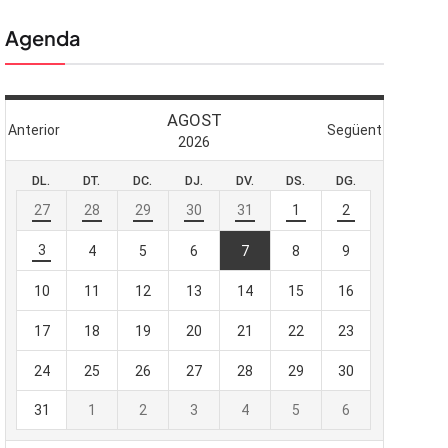
Agenda
 butlletí
viada
-te al nostre
e importa.