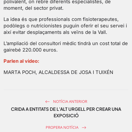
polivalent, on rebre diferents especialistes, de
g
u
moment, del sector privat.
s
l
l
La idea és que professionals com fisioterapeutes,
s
podòlegs o nutricionistes puguin oferir el seu servei i
així evitar desplaçaments als veïns de la Vall.
c
r
L’ampliació del consultori mèdic tindrà un cost total de
e
gairebé 220.000 euros.
e
Parlen al vídeo:
n
MARTA POCH, ALCALDESSA DE JOSA I TUIXÉN
NOTÍCIA ANTERIOR
CRIDA A ENTITATS DE L’ALT URGELL PER CREAR UNA
EXPOSICIÓ
PROPERA NOTÍCIA