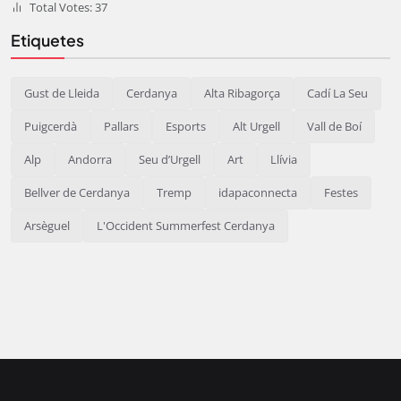
Total Votes: 37
Etiquetes
Gust de Lleida
Cerdanya
Alta Ribagorça
Cadí La Seu
Puigcerdà
Pallars
Esports
Alt Urgell
Vall de Boí
Alp
Andorra
Seu d’Urgell
Art
Llívia
Bellver de Cerdanya
Tremp
idapaconnecta
Festes
Arsèguel
L'Occident Summerfest Cerdanya