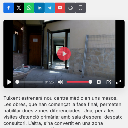
P
l
a
y
01:25
P
M
S
P
E
l
u
e
I
n
Tuixent estrenarà nou centre mèdic en uns mesos.
a
t
t
P
t
Les obres, que han començat la fase final, permeten
y
e
t
e
habilitar dues zones diferenciades. Una, per a les
i
r
visites d’atenció primària; amb sala d’espera, despatx i
consultori. L’altra, s’ha convertit en una zona
n
f