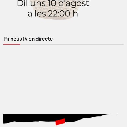
Tota l’actualitat, seleccionada i enviada directament
al teu correu. Subscriu-te al nostre butlletí i segueix
la informació que importa.
PirineusTV en directe
SUBSCRIU-TE