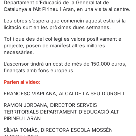
Departament d’Educació de la Generalitat de
n
f
Catalunya a l’Alt Pirineu i Aran, en una visita al centre.
g
u
s
l
Les obres s’espera que comencin aquest estiu si la
l
licitació surt en les pròximes dues setmanes.
s
Tot i que des del col·legi es valora positivament el
c
projecte, posen de manifest altres millores
r
necessàries.
e
L’ascensor tindrà un cost de més de 150.000 euros,
e
finançats amb fons europeus.
n
Parlen al vídeo:
FRANCESC VIAPLANA, ALCALDE LA SEU D’URGELL
RAMON JORDANA, DIRECTOR SERVEIS
TERRITORIALS DEPARTAMENT D’EDUCACIÓ ALT
PIRINEU I ARAN
SÍLVIA TOMÀS, DIRECTORA ESCOLA MOSSÈN