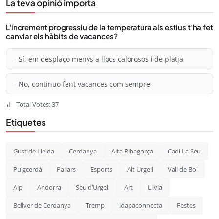
La teva opinió importa
L'increment progressiu de la temperatura als estius t'ha fet
canviar els hàbits de vacances?
- Sí, em desplaço menys a llocs calorosos i de platja
- No, continuo fent vacances com sempre
Total Votes: 37
Etiquetes
Gust de Lleida
Cerdanya
Alta Ribagorça
Cadí La Seu
Puigcerdà
Pallars
Esports
Alt Urgell
Vall de Boí
Alp
Andorra
Seu d’Urgell
Art
Llívia
Bellver de Cerdanya
Tremp
idapaconnecta
Festes