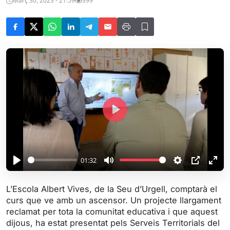
Març 30, 2023 - 21:59
399
P
l
a
y
01:32
P
M
S
P
E
l
u
e
I
n
L’Escola Albert Vives, de la Seu d’Urgell, comptarà el
a
t
t
P
t
curs que ve amb un ascensor. Un projecte llargament
y
e
t
e
reclamat per tota la comunitat educativa i que aquest
i
r
dijous, ha estat presentat pels Serveis Territorials del