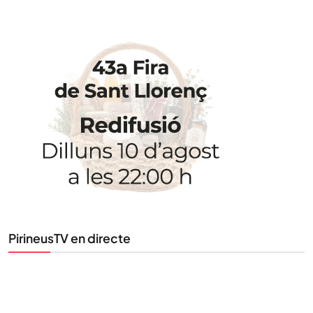
STAY UPDATED
Uneix-te al nostre butlletí
Tota l’actualitat, seleccionada i enviada directament
al teu correu. Subscriu-te al nostre butlletí i segueix
la informació que importa.
SUBSCRIU-TE
PirineusTV en directe