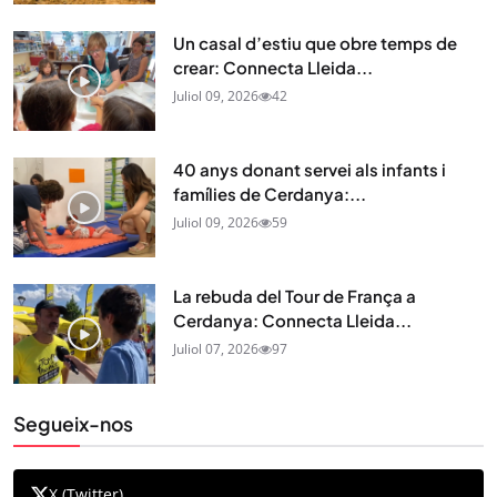
Un casal d’estiu que obre temps de
crear: Connecta Lleida...
Juliol 09, 2026
42
40 anys donant servei als infants i
famílies de Cerdanya:...
Juliol 09, 2026
59
La rebuda del Tour de França a
Cerdanya: Connecta Lleida...
Juliol 07, 2026
97
Segueix-nos
X (Twitter)