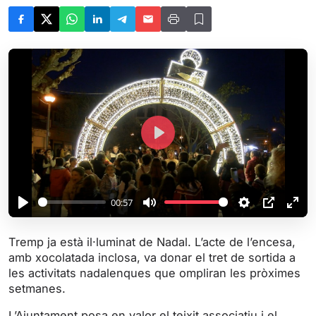
P
l
a
y
00:57
P
M
S
P
E
l
u
e
I
n
Tremp ja està il·luminat de Nadal. L’acte de l’encesa,
a
t
t
P
t
amb xocolatada inclosa, va donar el tret de sortida a
y
e
t
e
les activitats nadalenques que ompliran les pròximes
i
r
setmanes.
n
f
L’Ajuntament posa en valor el teixit associatiu i el