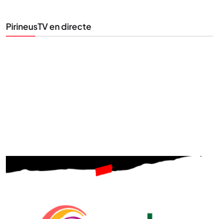
la informació que importa.
PirineusTV en directe
SUBSCRIU-TE