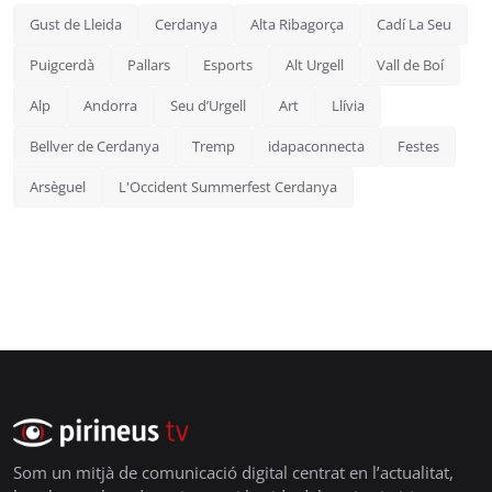
Gust de Lleida
Cerdanya
Alta Ribagorça
Cadí La Seu
Puigcerdà
Pallars
Esports
Alt Urgell
Vall de Boí
Alp
Andorra
Seu d’Urgell
Art
Llívia
Bellver de Cerdanya
Tremp
idapaconnecta
Festes
Arsèguel
L'Occident Summerfest Cerdanya
Som un mitjà de comunicació digital centrat en l’actualitat,