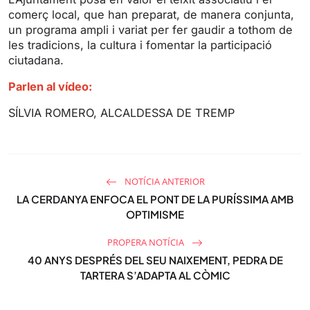
g
u
comerç local, que han preparat, de manera conjunta,
s
l
un programa ampli i variat per fer gaudir a tothom de
l
les tradicions, la cultura i fomentar la participació
s
ciutadana.
c
Parlen al vídeo:
r
e
SÍLVIA ROMERO, ALCALDESSA DE TREMP
e
n
NOTÍCIA ANTERIOR
LA CERDANYA ENFOCA EL PONT DE LA PURÍSSIMA AMB
OPTIMISME
PROPERA NOTÍCIA
40 ANYS DESPRÉS DEL SEU NAIXEMENT, PEDRA DE
TARTERA S’ADAPTA AL CÒMIC