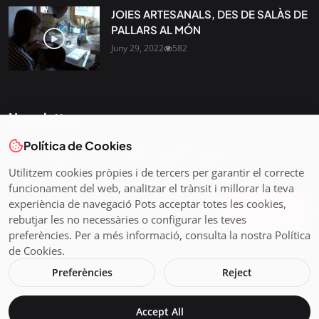
JOIES ARTESANALS, DES DE SALÀS DE
PALLARS AL MÓN
Juny 29, 2022
582
Newsletter
Política de Cookies
Tota l’actualitat, seleccionada i enviada directament al teu
correu. Subscriu-te al nostre butlletí i segueix la informació
Utilitzem cookies pròpies i de tercers per garantir el correcte
que importa.
funcionament del web, analitzar el trànsit i millorar la teva
experiència de navegació Pots acceptar totes les cookies,
Subscriu-te
rebutjar les no necessàries o configurar les teves
preferències. Per a més informació, consulta la nostra Política
de Cookies.
Preferències
Reject
© 2026 Pirineus TV - Cadena Pirenaica de Ràdio i Televisió SL
Accept All
Avís legal i Política de Cookies
En directe