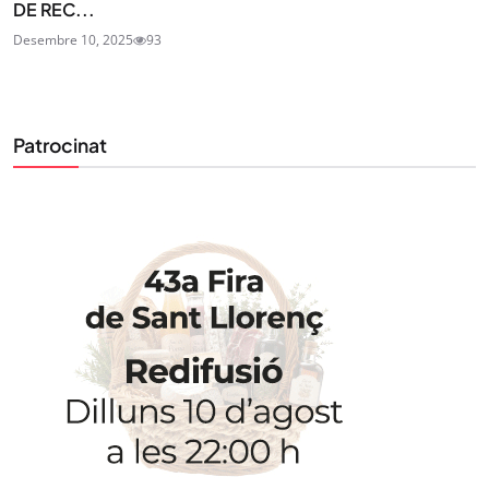
DE REC...
Desembre 10, 2025
93
Patrocinat
STAY UPDATED
Uneix-te al nostre butlletí
Tota l’actualitat, seleccionada i enviada directament
al teu correu. Subscriu-te al nostre butlletí i segueix