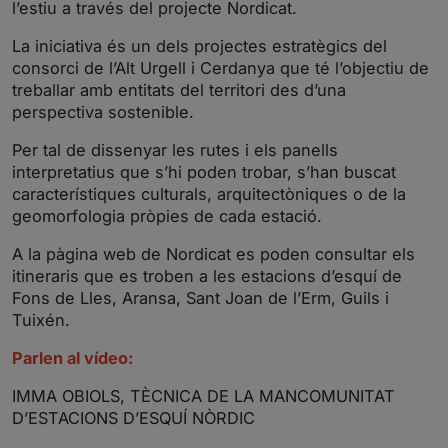
l’estiu a través del projecte Nordicat.
n
f
g
u
La iniciativa és un dels projectes estratègics del
s
l
consorci de l’Alt Urgell i Cerdanya que té l’objectiu de
l
treballar amb entitats del territori des d’una
s
perspectiva sostenible.
c
Per tal de dissenyar les rutes i els panells
r
interpretatius que s’hi poden trobar, s’han buscat
e
característiques culturals, arquitectòniques o de la
e
geomorfologia pròpies de cada estació.
n
A la pàgina web de Nordicat es poden consultar els
itineraris que es troben a les estacions d’esquí de
Fons de Lles, Aransa, Sant Joan de l’Erm, Guils i
Tuixén.
Parlen al vídeo:
IMMA OBIOLS, TÈCNICA DE LA MANCOMUNITAT
D’ESTACIONS D’ESQUÍ NÒRDIC