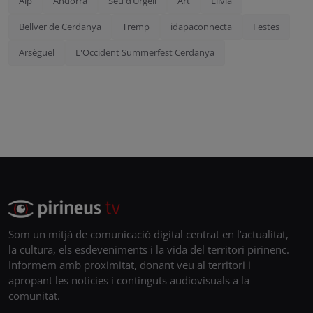
Alp
Andorra
Seu d’Urgell
Art
Llívia
Bellver de Cerdanya
Tremp
idapaconnecta
Festes
Arsèguel
L'Occident Summerfest Cerdanya
Som un mitjà de comunicació digital centrat en l’actualitat,
la cultura, els esdeveniments i la vida del territori pirinenc.
Informem amb proximitat, donant veu al territori i
apropant les notícies i continguts audiovisuals a la
comunitat.