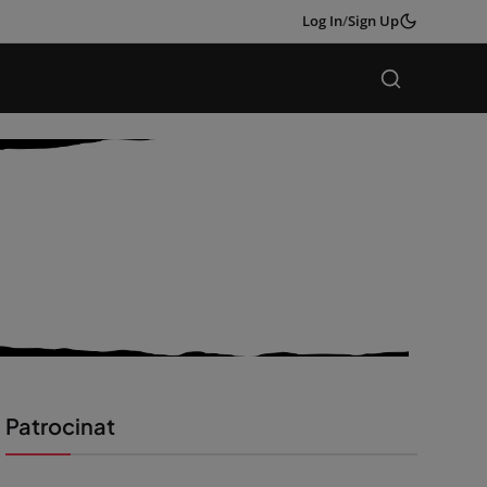
Log In
/
Sign Up
Patrocinat