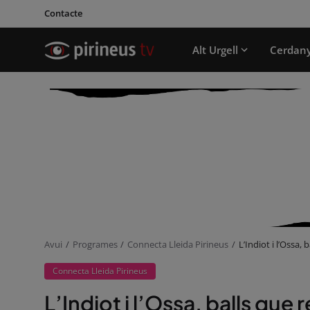
Contacte
Alt Urgell
Cerdan
Avui
Programes
Connecta Lleida Pirineus
L’Indiot i l’Ossa,
Connecta Lleida Pirineus
L’Indiot i l’Ossa, balls que 