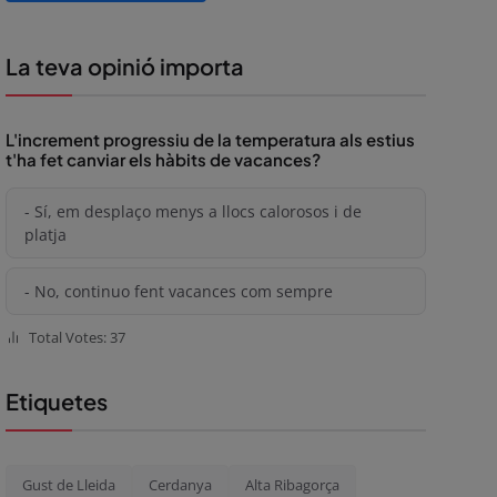
La teva opinió importa
L'increment progressiu de la temperatura als estius
t'ha fet canviar els hàbits de vacances?
- Sí, em desplaço menys a llocs calorosos i de
platja
- No, continuo fent vacances com sempre
Total Votes: 37
Etiquetes
Gust de Lleida
Cerdanya
Alta Ribagorça