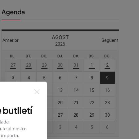
Agenda
 butlletí
viada
-te al nostre
e importa.