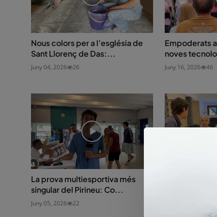
Nous colors per a l’església de
Empoderats a 
Sant Llorenç de Das:...
noves tecnolo
Juny 04, 2026
26
Juny 16, 2026
46
La prova multiesportiva més
L’habitatge c
singular del Pirineu: Co...
conèixer al Pir
Juny 05, 2026
22
Juny 11, 2026
35