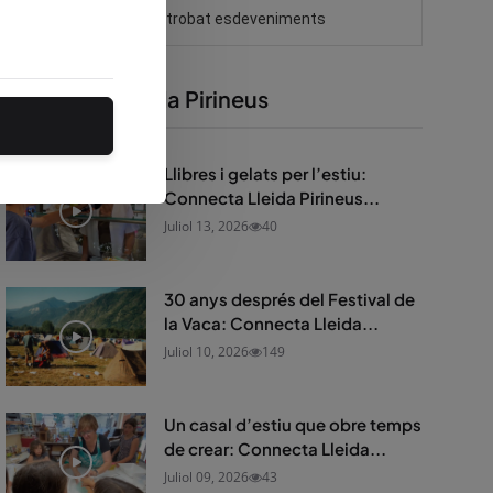
Connecta Lleida Pirineus
Llibres i gelats per l’estiu:
Connecta Lleida Pirineus...
Juliol 13, 2026
40
30 anys després del Festival de
la Vaca: Connecta Lleida...
Juliol 10, 2026
149
Un casal d’estiu que obre temps
de crear: Connecta Lleida...
Juliol 09, 2026
43