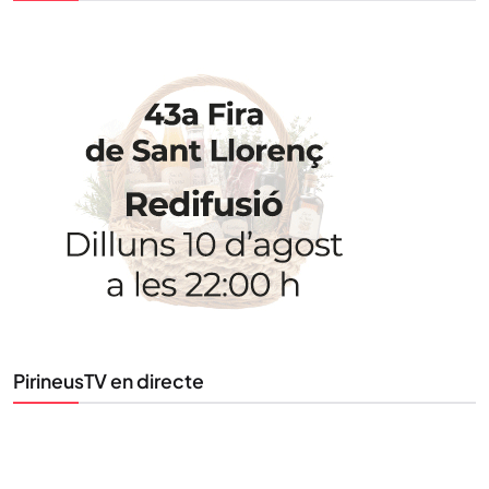
STAY UPDATED
Uneix-te al nostre butlletí
Tota l’actualitat, seleccionada i enviada directament
al teu correu. Subscriu-te al nostre butlletí i segueix
la informació que importa.
SUBSCRIU-TE
PirineusTV en directe