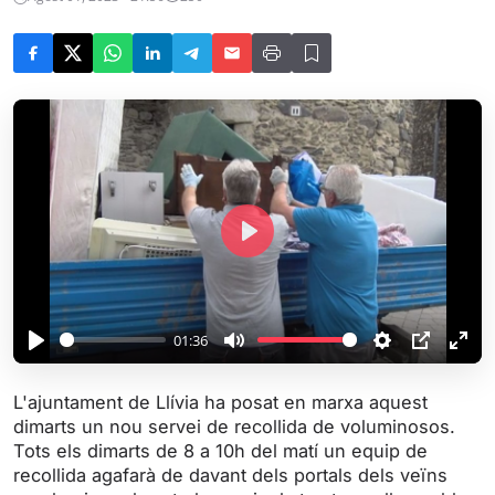
P
l
a
y
01:36
P
M
S
P
E
l
u
e
I
n
L'ajuntament de Llívia ha posat en marxa aquest
a
t
t
P
t
dimarts un nou servei de recollida de voluminosos.
y
e
t
e
Tots els dimarts de 8 a 10h del matí un equip de
i
r
recollida agafarà de davant dels portals dels veïns