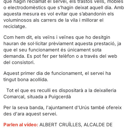
que hagin reclamat el servei, els trastos vells, mobles
n
f
o electrodomèstics que s’hagin deixat aquell dia. Amb
g
u
aquesta mesura es vol evitar que s’abandonin els
s
l
voluminosos als carrers de la vila i millorar el
l
reciclatge.
s
Com hem dit, els veïns i veïnes que ho desitgin
c
hauran de sol·licitar prèviament aquesta prestació, ja
r
que el seu funcionament és únicament sota
e
demanda. Es pot fer per telèfon o a través del web
e
del consistori.
n
Aquest primer dia de funcionament, el servei ha
tingut bona acollida.
Tot el que es reculli es dispositarà a la deixalleria
Comarcal, situada a Puigcerdà
Per la seva banda, l'ajuntament d'Urús també ofereix
des d'ara aquest servei.
Parlen al vídeo:
ALBERT CRUÏLLES, ALCALDE DE