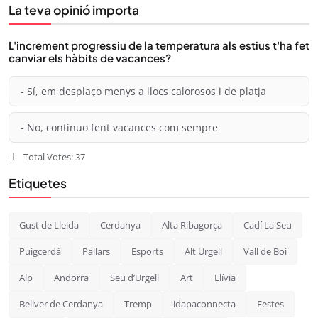
La teva opinió importa
L'increment progressiu de la temperatura als estius t'ha fet
canviar els hàbits de vacances?
- Sí, em desplaço menys a llocs calorosos i de platja
- No, continuo fent vacances com sempre
Total Votes: 37
Etiquetes
Gust de Lleida
Cerdanya
Alta Ribagorça
Cadí La Seu
Puigcerdà
Pallars
Esports
Alt Urgell
Vall de Boí
Alp
Andorra
Seu d’Urgell
Art
Llívia
Bellver de Cerdanya
Tremp
idapaconnecta
Festes