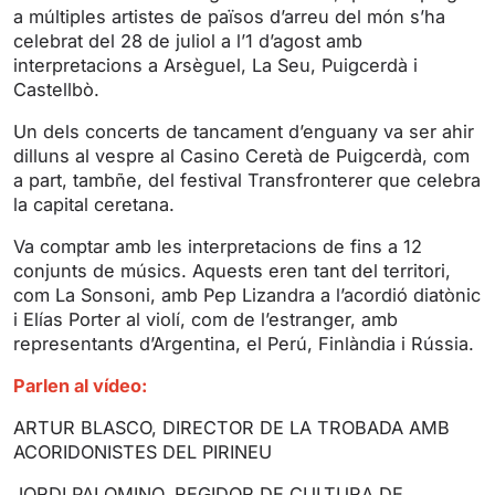
i
r
a múltiples artistes de països d’arreu del món s’ha
celebrat del 28 de juliol a l’1 d’agost amb
n
f
interpretacions a Arsèguel, La Seu, Puigcerdà i
g
u
Castellbò.
s
l
l
Un dels concerts de tancament d’enguany va ser ahir
s
dilluns al vespre al Casino Ceretà de Puigcerdà, com
a part, tambñe, del festival Transfronterer que celebra
c
la capital ceretana.
r
e
Va comptar amb les interpretacions de fins a 12
e
conjunts de músics. Aquests eren tant del territori,
n
com La Sonsoni, amb Pep Lizandra a l’acordió diatònic
i Elías Porter al violí, com de l’estranger, amb
representants d’Argentina, el Perú, Finlàndia i Rússia.
Parlen al vídeo:
ARTUR BLASCO, DIRECTOR DE LA TROBADA AMB
ACORIDONISTES DEL PIRINEU
JORDI PALOMINO, REGIDOR DE CULTURA DE