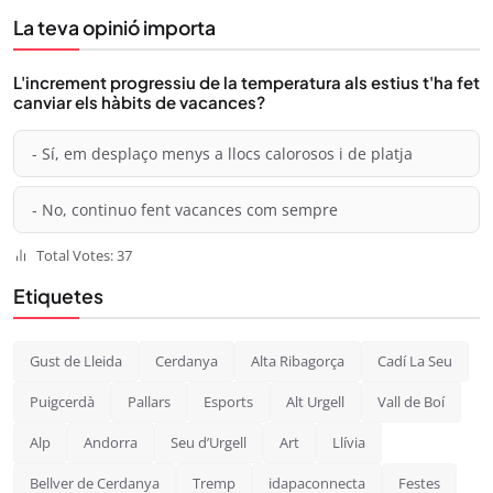
La teva opinió importa
L'increment progressiu de la temperatura als estius t'ha fet
canviar els hàbits de vacances?
- Sí, em desplaço menys a llocs calorosos i de platja
- No, continuo fent vacances com sempre
Total Votes: 37
Etiquetes
Gust de Lleida
Cerdanya
Alta Ribagorça
Cadí La Seu
Puigcerdà
Pallars
Esports
Alt Urgell
Vall de Boí
Alp
Andorra
Seu d’Urgell
Art
Llívia
Bellver de Cerdanya
Tremp
idapaconnecta
Festes