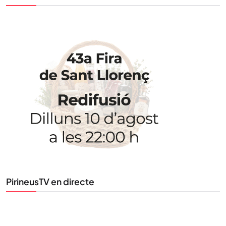
STAY UPDATED
Uneix-te al nostre butlletí
Tota l’actualitat, seleccionada i enviada directament
al teu correu. Subscriu-te al nostre butlletí i segueix
la informació que importa.
SUBSCRIU-TE
PirineusTV en directe