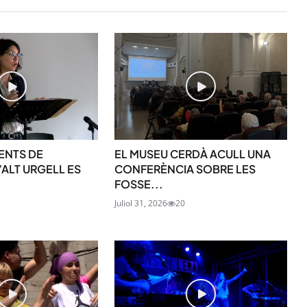
ENTS DE
EL MUSEU CERDÀ ACULL UNA
’ALT URGELL ES
CONFERÈNCIA SOBRE LES
FOSSE...
Juliol 31, 2026
20
STAY UPDATED
Uneix-te al nostre
Tota l’actualitat, seleccionada i en
directament al teu correu. Subscriu
butlletí i segueix la informació qu