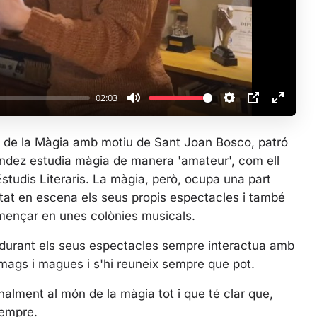
a
y
02:03
M
S
P
E
u
e
I
n
l de la Màgia amb motiu de Sant Joan Bosco, patró
t
t
P
t
ández estudia màgia de manera 'amateur', com ell
e
t
e
Estudis Literaris. La màgia, però, ocupa una part
i
r
ortat en escena els seus propis espectacles i també
n
f
omençar en unes colònies musicals.
g
u
s
l
 durant els seus espectacles sempre interactua amb
l
 mags i magues i s'hi reuneix sempre que pot.
s
c
nalment al món de la màgia tot i que té clar que,
r
sempre.