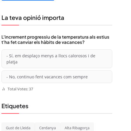
La teva opinió importa
L'increment progressiu de la temperatura als estius
t'ha fet canviar els hàbits de vacances?
- Sí, em desplaço menys a llocs calorosos i de
platja
- No, continuo fent vacances com sempre
Total Votes: 37
Etiquetes
Gust de Lleida
Cerdanya
Alta Ribagorça