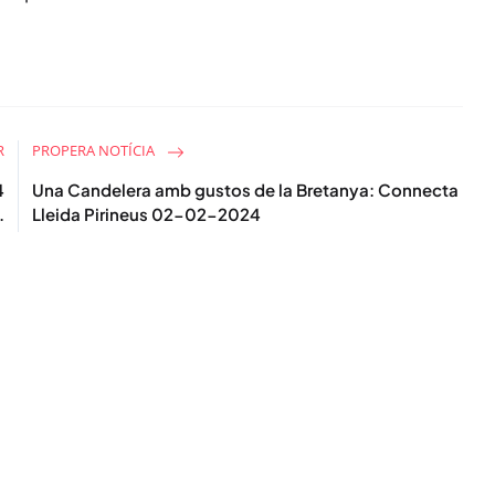
e
e
n
R
PROPERA NOTÍCIA
4
Una Candelera amb gustos de la Bretanya: Connecta
.
Lleida Pirineus 02-02-2024