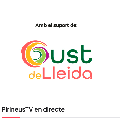
PirineusTV en directe