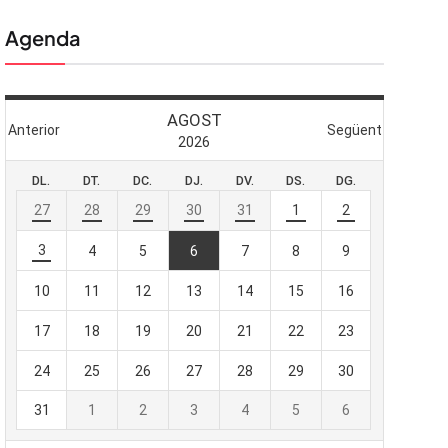
Agenda
 butlletí
viada
-te al nostre
e importa.