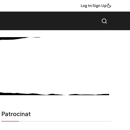
Log In
/
Sign Up
Patrocinat