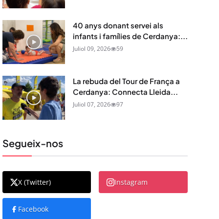
40 anys donant servei als
infants i famílies de Cerdanya:...
Juliol 09, 2026
59
La rebuda del Tour de França a
Cerdanya: Connecta Lleida...
Juliol 07, 2026
97
Segueix-nos
X (Twitter)
Instagram
Facebook