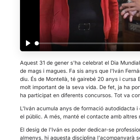
P
l
Aquest 31 de gener s'ha celebrat el Dia Mundia
a
de mags i magues. Fa sis anys que l'Iván Fern
y
diu. És de Montellà, té gairebé 20 anys i cursa 
molt important de la seva vida. De fet, ja ha p
ha participat en diferents concursos. Tot va c
L'Iván acumula anys de formació autodidacta i
el públic. A més, manté el contacte amb altres
El desig de l'Iván es poder dedicar-se professio
almenys, hi aquesta disciplina l'acompanyarà 