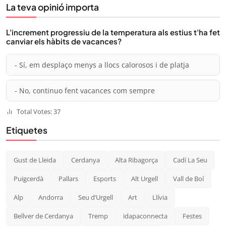
La teva opinió importa
L'increment progressiu de la temperatura als estius t'ha fet
canviar els hàbits de vacances?
- Sí, em desplaço menys a llocs calorosos i de platja
- No, continuo fent vacances com sempre
Total Votes: 37
Etiquetes
Gust de Lleida
Cerdanya
Alta Ribagorça
Cadí La Seu
Puigcerdà
Pallars
Esports
Alt Urgell
Vall de Boí
Alp
Andorra
Seu d’Urgell
Art
Llívia
Bellver de Cerdanya
Tremp
idapaconnecta
Festes