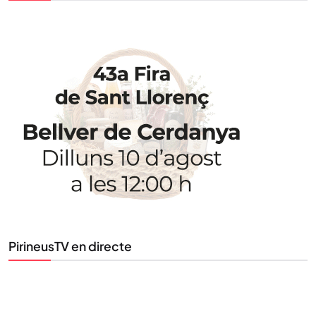
Uneix-te al nostre butlletí
Tota l’actualitat, seleccionada i enviada directament
al teu correu. Subscriu-te al nostre butlletí i segueix
la informació que importa.
SUBSCRIU-TE
PirineusTV en directe