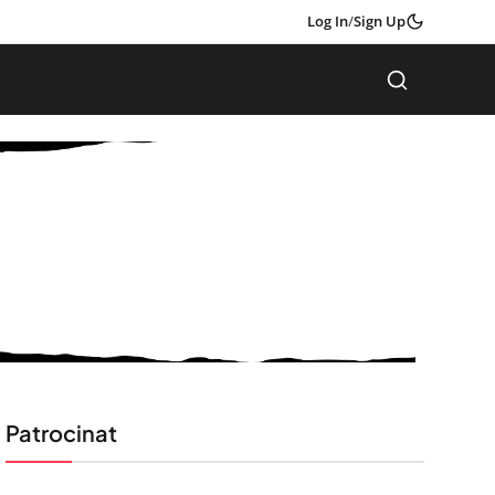
Log In
/
Sign Up
Patrocinat