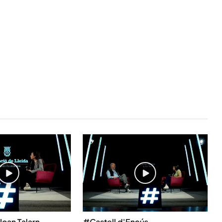
Joan Talarn
#Castell d'Encús