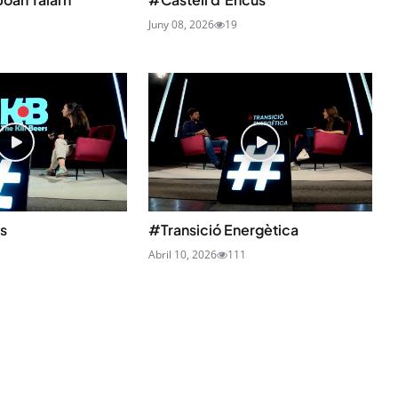
Juny 08, 2026
19
s
#Transició Energètica
Abril 10, 2026
111
STAY UPDATED
Uneix-te al nostre
Tota l’actualitat, seleccionada i en
directament al teu correu. Subscriu
butlletí i segueix la informació qu