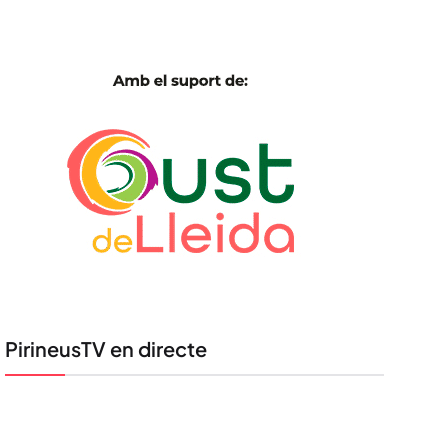
PirineusTV en directe