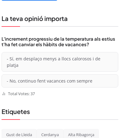
La teva opinió importa
L'increment progressiu de la temperatura als estius
t'ha fet canviar els hàbits de vacances?
- Sí, em desplaço menys a llocs calorosos i de
platja
- No, continuo fent vacances com sempre
Total Votes: 37
Etiquetes
Gust de Lleida
Cerdanya
Alta Ribagorça