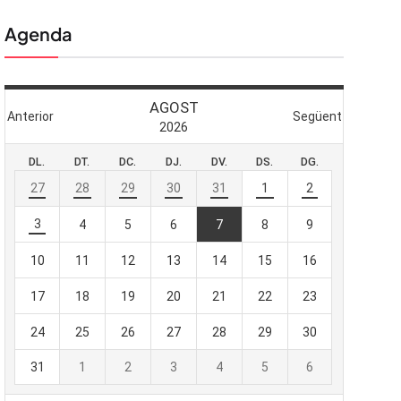
Agenda
 butlletí
viada
-te al nostre
e importa.