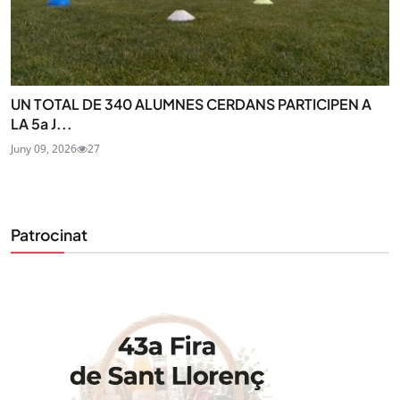
UN TOTAL DE 340 ALUMNES CERDANS PARTICIPEN A
LA 5a J...
Juny 09, 2026
27
STAY UPDATED
Uneix-te al nostre butlletí
Tota l’actualitat, seleccionada i enviada directament
Patrocinat
al teu correu. Subscriu-te al nostre butlletí i segueix
la informació que importa.
SUBSCRIU-TE