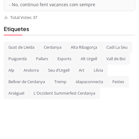
- No, continuo fent vacances com sempre
Total Votes: 37
Etiquetes
Gust de Lleida
Cerdanya
Alta Ribagorça
Cadí La Seu
Puigcerdà
Pallars
Esports
Alt Urgell
Vall de Boí
Alp
Andorra
Seu d’Urgell
Art
Llívia
Bellver de Cerdanya
Tremp
idapaconnecta
Festes
Arsèguel
L'Occident Summerfest Cerdanya