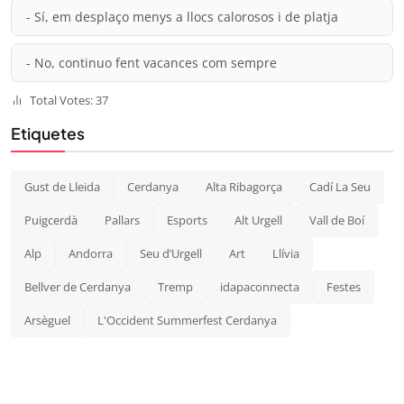
- Sí, em desplaço menys a llocs calorosos i de platja
- No, continuo fent vacances com sempre
Total Votes: 37
Etiquetes
Gust de Lleida
Cerdanya
Alta Ribagorça
Cadí La Seu
Puigcerdà
Pallars
Esports
Alt Urgell
Vall de Boí
Alp
Andorra
Seu d’Urgell
Art
Llívia
Bellver de Cerdanya
Tremp
idapaconnecta
Festes
Arsèguel
L'Occident Summerfest Cerdanya