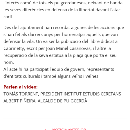
l’interès comú de tots els puigcerdanesos, deixant de banda
r
les seves diferències en defensa de la llibertat davant l’atac
e
carlí.
e
Des de l'ajuntament han recordat algunes de les accions que
n
s'han fet als darrers anys per homenatjar aquells que van
defensar la vila. Un va ser la publicació del llibre didicat a
Cabrinetty, escrit per Joan Manel Casanovas, i l'altre la
recuperació de la seva estàtua a la plaça que porta el seu
nom.
A l'acte hi ha participat l’equip de govern, representants
d’entitats culturals i també alguns veïns i veïnes.
Parlen al vídeo:
TOMÀS TORRENT, PRESIDENT INSTITUT ESTUDIS CERETANS
ALBERT PIÑEIRA, ALCALDE DE PUIGCERDÀ
NOTÍCIA ANTERIOR