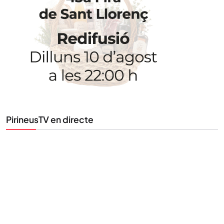
Uneix-te al nostre butlletí
Tota l’actualitat, seleccionada i enviada directament
al teu correu. Subscriu-te al nostre butlletí i segueix
la informació que importa.
SUBSCRIU-TE
PirineusTV en directe