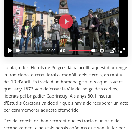
P
l
a
y
00:00
P
M
S
P
E
l
u
e
I
n
La plaça dels Herois de Puigcerdà ha acollit aquest diumenge
a
t
t
P
t
la tradicional ofrena floral al monòlit dels Herois, en motiu
y
e
t
e
del 10 d’abril. Es tracta d'un homenatge a tots aquells veïns
i
r
que l’any 1873 van defensar la Vila del setge dels carlins,
n
f
liderats pel brigadier Cabrinetty. Als anys 80, l'Institut
g
u
d'Estudis Ceretans va decidir que s'havia de recuperar un acte
s
l
per commemorar aquesta efemèride.
l
Des del consistori han recordat que es tracta d’un acte de
s
reconeixement a aquests herois anònims que van lluitar per
c