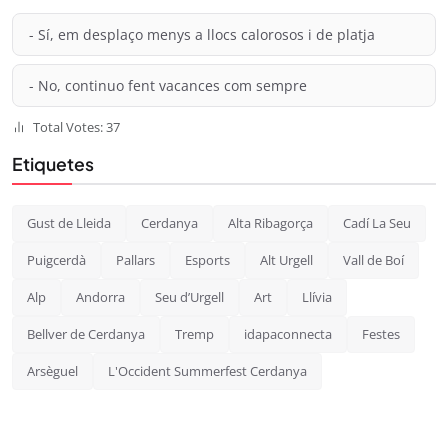
- Sí, em desplaço menys a llocs calorosos i de platja
- No, continuo fent vacances com sempre
Total Votes: 37
Etiquetes
Gust de Lleida
Cerdanya
Alta Ribagorça
Cadí La Seu
Puigcerdà
Pallars
Esports
Alt Urgell
Vall de Boí
Alp
Andorra
Seu d’Urgell
Art
Llívia
Bellver de Cerdanya
Tremp
idapaconnecta
Festes
Arsèguel
L'Occident Summerfest Cerdanya