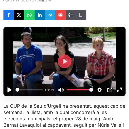
Abril 17, 2023 - 21:58
374
P
l
a
y
01:31
P
M
S
P
E
l
u
e
I
n
La CUP de la Seu d’Urgell ha presentat, aquest cap de
a
t
t
P
t
setmana, la llista, amb la qual concorrerà a les
y
e
t
e
eleccions municipals, el proper 28 de maig. Amb
i
r
Bernat Lavaquiol al capdavant, seguit per Núria Valls i