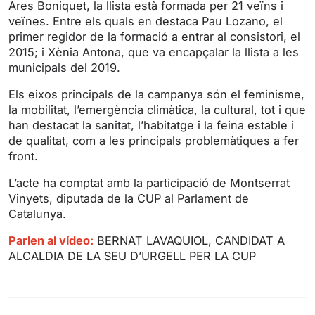
Ares Boniquet, la llista està formada per 21 veïns i
n
f
veïnes. Entre els quals en destaca Pau Lozano, el
g
u
primer regidor de la formació a entrar al consistori, el
s
l
2015; i Xènia Antona, que va encapçalar la llista a les
l
municipals del 2019.
s
Els eixos principals de la campanya són el feminisme,
c
la mobilitat, l’emergència climàtica, la cultural, tot i que
r
han destacat la sanitat, l’habitatge i la feina estable i
e
de qualitat, com a les principals problemàtiques a fer
e
front.
n
L’acte ha comptat amb la participació de Montserrat
Vinyets, diputada de la CUP al Parlament de
Catalunya.
Parlen al vídeo:
BERNAT LAVAQUIOL, CANDIDAT A
ALCALDIA DE LA SEU D’URGELL PER LA CUP