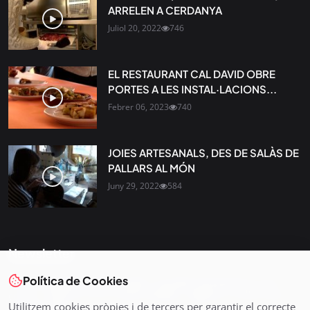
ARRELEN A CERDANYA
Juliol 20, 2022
746
EL RESTAURANT CAL DAVID OBRE
PORTES A LES INSTAL·LACIONS...
Febrer 06, 2023
740
JOIES ARTESANALS, DES DE SALÀS DE
PALLARS AL MÓN
Juny 29, 2022
584
Newsletter
Política de Cookies
Tota l’actualitat, seleccionada i enviada directament al teu
correu. Subscriu-te al nostre butlletí i segueix la informació
Utilitzem cookies pròpies i de tercers per garantir el correcte