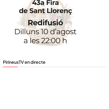
STAY UPDATED
Uneix-te al nostre butlletí
Tota l’actualitat, seleccionada i enviada directament
al teu correu. Subscriu-te al nostre butlletí i segueix
la informació que importa.
SUBSCRIU-TE
PirineusTV en directe