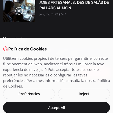
JOIES ARTESANALS, DES DE SALÀS DE
PALLARS AL MÓN
Juny 29, 2022
584
Newsletter
Política de Cookies
Tota l’actualitat, seleccionada i enviada directament al teu
correu. Subscriu-te al nostre butlletí i segueix la informació
Utilitzem cookies pròpies i de tercers per garantir el correcte
que importa.
funcionament del web, analitzar el trànsit i millorar la teva
experiència de navegació Pots acceptar totes les cookies,
Subscriu-te
rebutjar les no necessàries o configurar les teves
preferències. Per a més informació, consulta la nostra Política
de Cookies.
Preferències
Reject
© 2026 Pirineus TV - Cadena Pirenaica de Ràdio i Televisió SL
Accept All
Avís legal i Política de Cookies
En directe