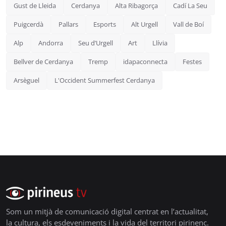
Gust de Lleida
Cerdanya
Alta Ribagorça
Cadí La Seu
Puigcerdà
Pallars
Esports
Alt Urgell
Vall de Boí
Alp
Andorra
Seu d’Urgell
Art
Llívia
Bellver de Cerdanya
Tremp
idapaconnecta
Festes
Arsèguel
L'Occident Summerfest Cerdanya
Som un mitjà de comunicació digital centrat en l’actualitat,
la cultura, els esdeveniments i la vida del territori pirinenc.