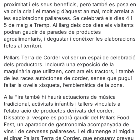
y
e
t
e
proximitat i els seus beneficis, però també es posa en
i
r
valor la cria i el maneig d’aquest animal, molt arrelat a
les explotacions pallareses. Se celebrarà els dies 4 i
n
f
5 de maig a Tremp. Al llarg dels dos dies els visitants
g
u
podran gaudir de parades de productes
s
l
agroalimentaris, i degustar i conèixer les elaboracions
l
fetes al territori.
s
Pallars Terra de Corder vol ser un espai de celebració
c
dels productors. Inclourà una exposició de la
r
maquinària que utilitzen, com ara els tractors, i també
e
de les races autòctones de corder, sense que pugui
e
faltar la ovella xisqueta, l’emblemàtica de la zona.
n
A la Fira també hi haurà actuacions de música
tradicional, activitats infantils i tallers vinculats a
l’elaboració de productes derivats del corder.
Dissabte al vespre es podrà gaudir del Pallars Food
Fest, un aparador de gastronomia acompanyada de
vins i de cerveses pallareses. I el diumenge al migdia
el dinar Pallars Terra de Corder, que enguany preveu