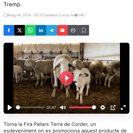
Tremp.
Maig 04, 2024 - 08:37
Updated: 2 anys fa
140
P
l
a
y
01:47
P
M
S
P
E
l
u
e
I
n
Torna la Fira Pallars Terra de Corder, un
a
t
t
P
t
esdeveniment on es promociona aquest producte de