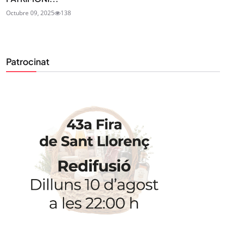
Octubre 09, 2025
138
Patrocinat
STAY UPDATED
Uneix-te al nostre butlletí
Tota l’actualitat, seleccionada i enviada directament
al teu correu. Subscriu-te al nostre butlletí i segueix
la informació que importa.
SUBSCRIU-TE