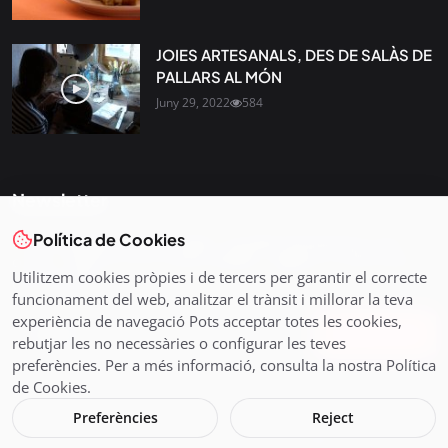
JOIES ARTESANALS, DES DE SALÀS DE
PALLARS AL MÓN
Juny 29, 2022
584
Newsletter
Política de Cookies
Tota l’actualitat, seleccionada i enviada directament al teu
correu. Subscriu-te al nostre butlletí i segueix la informació
Utilitzem cookies pròpies i de tercers per garantir el correcte
que importa.
funcionament del web, analitzar el trànsit i millorar la teva
experiència de navegació Pots acceptar totes les cookies,
Subscriu-te
rebutjar les no necessàries o configurar les teves
preferències. Per a més informació, consulta la nostra Política
de Cookies.
Preferències
Reject
© 2026 Pirineus TV - Cadena Pirenaica de Ràdio i Televisió SL