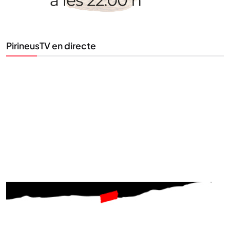
al teu correu. Subscriu-te al nostre butlletí i segueix
la informació que importa.
PirineusTV en directe
SUBSCRIU-TE