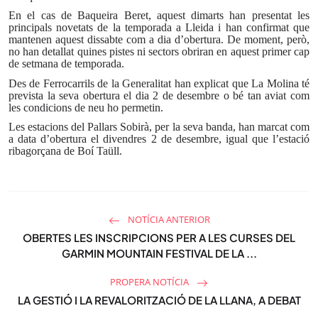
g
u
En el cas de Baqueira Beret, aquest dimarts han presentat les
s
l
principals novetats de la temporada a Lleida i han confirmat que
mantenen aquest dissabte com a dia d’obertura. De moment, però,
l
no han detallat quines pistes ni sectors obriran en aquest primer cap
s
de setmana de temporada.
c
Des de Ferrocarrils de la Generalitat han explicat que La Molina té
r
prevista la seva obertura el dia 2 de desembre o bé tan aviat com
les condicions de neu ho permetin.
e
Les estacions del Pallars Sobirà, per la seva banda, han marcat com
e
a data d’obertura el divendres 2 de desembre, igual que l’estació
n
ribagorçana de Boí Taüll.
NOTÍCIA ANTERIOR
OBERTES LES INSCRIPCIONS PER A LES CURSES DEL
GARMIN MOUNTAIN FESTIVAL DE LA ...
PROPERA NOTÍCIA
LA GESTIÓ I LA REVALORITZACIÓ DE LA LLANA, A DEBAT