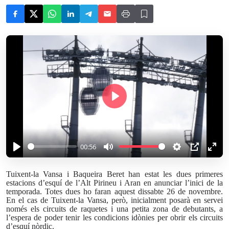
P
l
a
y
00:56
P
M
S
P
E
l
u
e
I
n
Tuixent-la Vansa i Baqueira Beret han estat les dues primeres
estacions d’esquí de l’Alt Pirineu i Aran en anunciar l’inici de la
a
t
t
P
t
temporada. Totes dues ho faran aquest dissabte 26 de novembre.
y
e
t
e
En el cas de Tuixent-la Vansa, però, inicialment posarà en servei
i
r
només els circuits de raquetes i una petita zona de debutants, a
l’espera de poder tenir les condicions idònies per obrir els circuits
n
f
d’esquí nòrdic.