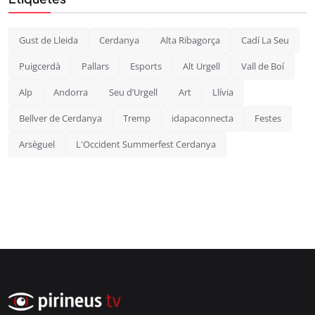
Gust de Lleida
Cerdanya
Alta Ribagorça
Cadí La Seu
Puigcerdà
Pallars
Esports
Alt Urgell
Vall de Boí
Alp
Andorra
Seu d’Urgell
Art
Llívia
Bellver de Cerdanya
Tremp
idapaconnecta
Festes
Arsèguel
L'Occident Summerfest Cerdanya