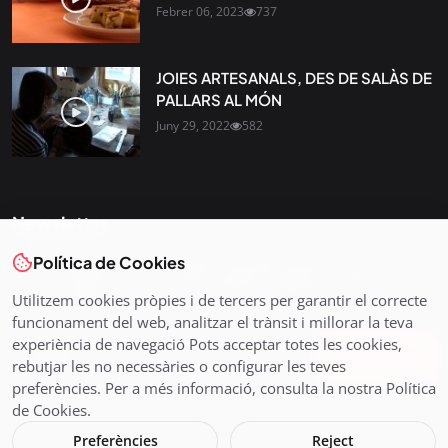
Febrer 06, 2023
737
JOIES ARTESANALS, DES DE SALÀS DE
PALLARS AL MÓN
Juny 29, 2022
582
Newsletter
Política de Cookies
Tota l’actualitat, seleccionada i enviada directament al teu
correu. Subscriu-te al nostre butlletí i segueix la informació
Utilitzem cookies pròpies i de tercers per garantir el correcte
que importa.
funcionament del web, analitzar el trànsit i millorar la teva
experiència de navegació Pots acceptar totes les cookies,
Subscriu-te
rebutjar les no necessàries o configurar les teves
preferències. Per a més informació, consulta la nostra Política
de Cookies.
Preferències
Reject