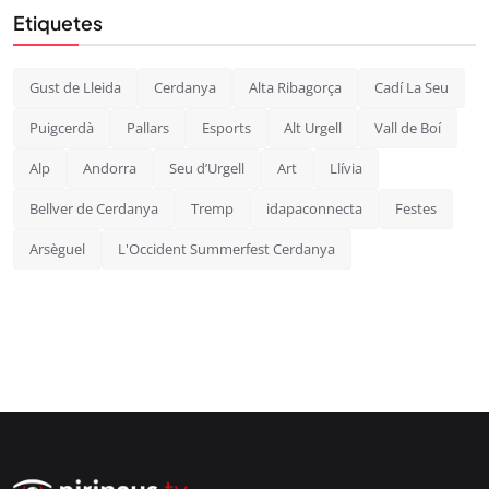
Etiquetes
Gust de Lleida
Cerdanya
Alta Ribagorça
Cadí La Seu
Puigcerdà
Pallars
Esports
Alt Urgell
Vall de Boí
Alp
Andorra
Seu d’Urgell
Art
Llívia
Bellver de Cerdanya
Tremp
idapaconnecta
Festes
Arsèguel
L'Occident Summerfest Cerdanya