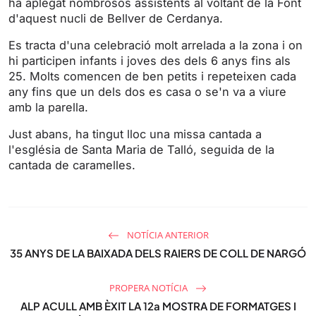
ha aplegat nombrosos assistents al voltant de la Font
n
f
d'aquest nucli de Bellver de Cerdanya.
g
u
s
l
Es tracta d'una celebració molt arrelada a la zona i on
l
hi participen infants i joves des dels 6 anys fins als
s
25. Molts comencen de ben petits i repeteixen cada
any fins que un dels dos es casa o se'n va a viure
c
amb la parella.
r
e
Just abans, ha tingut lloc una missa cantada a
e
l'església de Santa Maria de Talló, seguida de la
n
cantada de caramelles.
NOTÍCIA ANTERIOR
35 ANYS DE LA BAIXADA DELS RAIERS DE COLL DE NARGÓ
PROPERA NOTÍCIA
ALP ACULL AMB ÈXIT LA 12a MOSTRA DE FORMATGES I