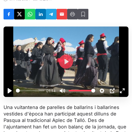
P
l
a
y
01:14
P
M
S
P
E
l
u
e
I
n
Una vuitantena de parelles de ballarins i ballarines
a
t
t
P
t
vestides d'època han participat aquest dilluns de
y
e
t
e
Pasqua al tradicional Aplec de Talló. Des de
i
r
l'ajuntament han fet un bon balanç de la jornada, que