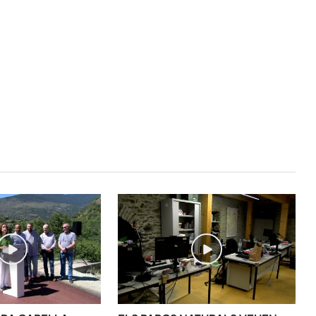
STAY UPDATED
Uneix-te al nostre
Tota l’actualitat, seleccionada i en
directament al teu correu. Subscriu
butlletí i segueix la informació qu