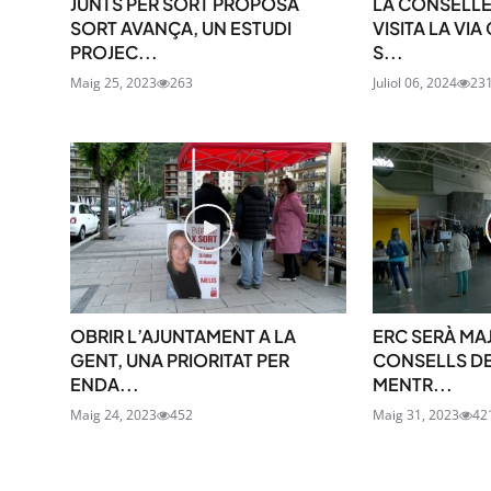
JUNTS PER SORT PROPOSA
LA CONSELLE
SORT AVANÇA, UN ESTUDI
VISITA LA VIA
PROJEC...
S...
Maig 25, 2023
263
Juliol 06, 2024
23
OBRIR L’AJUNTAMENT A LA
ERC SERÀ MAJ
GENT, UNA PRIORITAT PER
CONSELLS DE
ENDA...
MENTR...
Maig 24, 2023
452
Maig 31, 2023
42