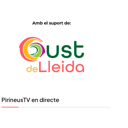
PirineusTV en directe