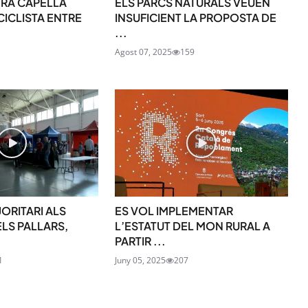
RA CAPELLA
ELS PARCS NATURALS VEUEN
 CICLISTA ENTRE
INSUFICIENT LA PROPOSTA DE
...
1
Agost 07, 2025
159
SUBSCRIU-TE
ORITARI ALS
ES VOL IMPLEMENTAR
LS PALLARS,
L’ESTATUT DEL MON RURAL A
PARTIR ...
1
Juny 05, 2025
207