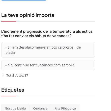
La teva opinió importa
L'increment progressiu de la temperatura als estius
t'ha fet canviar els hàbits de vacances?
- Sí, em desplaço menys a llocs calorosos i de
platja
- No, continuo fent vacances com sempre
Total Votes: 37
Etiquetes
Gust de Lleida
Cerdanya
Alta Ribagorça