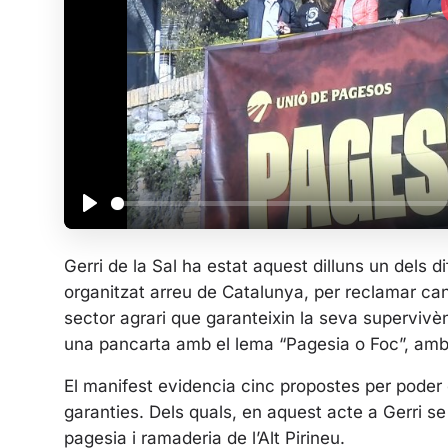
P
l
Gerri de la Sal ha estat aquest dilluns un dels
a
organitzat arreu de Catalunya, per reclamar can
y
sector agrari que garanteixin la seva supervivènc
una pancarta amb el lema “Pagesia o Foc”, amb u
El manifest evidencia cinc propostes per poder 
garanties. Dels quals, en aquest acte a Gerri s
pagesia i ramaderia de l’Alt Pirineu.