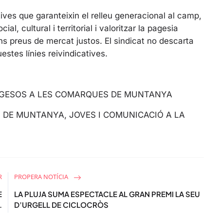
s
c
tives que garanteixin el relleu generacional al camp,
r
l, cultural i territorial i valoritzar la pagesia
e
ns preus de mercat justos. El sindicat no descarta
e
stes línies reivindicatives.
n
PAGESOS A LES COMARQUES DE MUNTANYA
S DE MUNTANYA, JOVES I COMUNICACIÓ A LA
R
PROPERA NOTÍCIA
E
LA PLUJA SUMA ESPECTACLE AL GRAN PREMI LA SEU
.
D’URGELL DE CICLOCRÒS