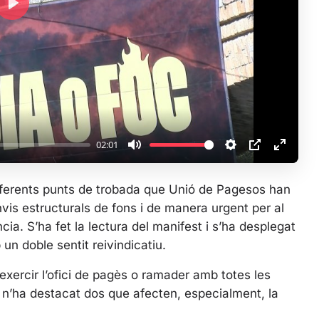
P
l
a
y
02:01
M
S
P
E
u
e
I
n
 diferents punts de trobada que Unió de Pagesos han
t
t
P
t
vis estructurals de fons i de manera urgent per al
e
t
e
ia. S’ha fet la lectura del manifest i s’ha desplegat
i
r
n doble sentit reivindicatiu.
n
f
g
u
exercir l’ofici de pagès o ramader amb totes les
s
l
e n’ha destacat dos que afecten, especialment, la
l