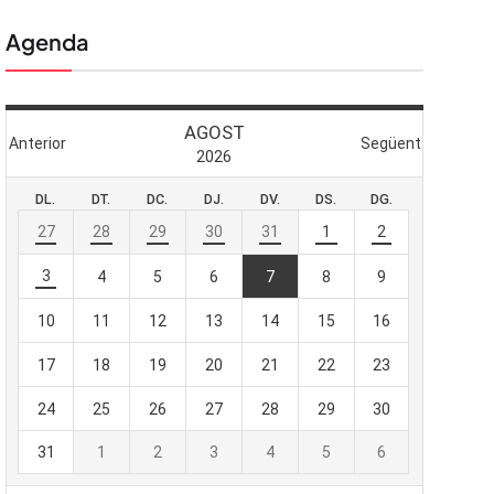
Agenda
 butlletí
viada
-te al nostre
e importa.