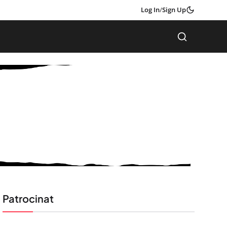
Log In
/
Sign Up
Patrocinat