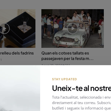
 relleu dels fadrins
Quan els cotxes tallats es
passejaven per la festa m...
11
Agost 30, 2024
311
STAY UPDATED
Uneix-te al nostre
Tota l’actualitat, seleccionada i en
directament al teu correu. Subscriu
butlletí i segueix la informació qu