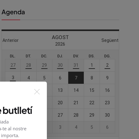
Agenda
 butlletí
viada
-te al nostre
e importa.