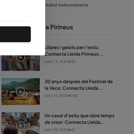
Connecta Lleida Pirineus
Llibres i gelats per l’estiu:
Connecta Lleida Pirineus...
Juliol 13, 2026
38
30 anys després del Festival de
la Vaca: Connecta Lleida...
Juliol 10, 2026
148
Un casal d’estiu que obre temps
de crear: Connecta Lleida...
Juliol 09, 2026
42