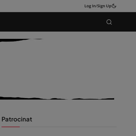
Log In
/
Sign Up
Patrocinat