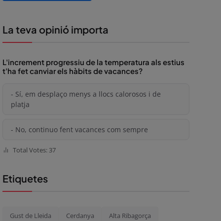
La teva opinió importa
L'increment progressiu de la temperatura als estius
t'ha fet canviar els hàbits de vacances?
- Sí, em desplaço menys a llocs calorosos i de
platja
- No, continuo fent vacances com sempre
Total Votes: 37
Etiquetes
Gust de Lleida
Cerdanya
Alta Ribagorça