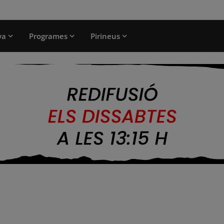
ya
Programes
Pirineus