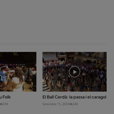
u Folk
El Ball Cerdà: la passa i el caragol
239
Setembre 15, 2023
240