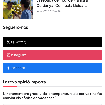
La rebuda del Tour de França a
Cerdanya: Connecta Lleida...
Juliol 07, 2026
98
Segueix-nos
X (Twitter)
Instagram
Facebook
La teva opinió importa
L'increment progressiu de la temperatura als estius t'ha fet
canviar els hàbits de vacances?