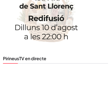
Uneix-te al nostre butlletí
Tota l’actualitat, seleccionada i enviada directament
al teu correu. Subscriu-te al nostre butlletí i segueix
la informació que importa.
SUBSCRIU-TE
PirineusTV en directe