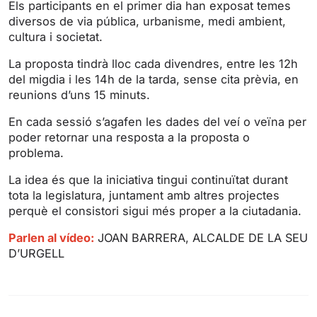
Els participants en el primer dia han exposat temes
n
f
diversos de via pública, urbanisme, medi ambient,
g
u
cultura i societat.
s
l
l
La proposta tindrà lloc cada divendres, entre les 12h
s
del migdia i les 14h de la tarda, sense cita prèvia, en
reunions d’uns 15 minuts.
c
r
En cada sessió s’agafen les dades del veí o veïna per
e
poder retornar una resposta a la proposta o
e
problema.
n
La idea és que la iniciativa tingui continuïtat durant
tota la legislatura, juntament amb altres projectes
perquè el consistori sigui més proper a la ciutadania.
Parlen al vídeo:
JOAN BARRERA, ALCALDE DE LA SEU
D’URGELL