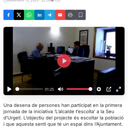
Novembre 10, 2023 - 22:50
120
P
l
a
y
01:25
P
M
S
P
E
l
u
e
I
n
Una desena de persones han participat en la primera
a
t
t
P
t
jornada de la iniciativa ‘L’alcalde t’escolta’ a la Seu
y
e
t
e
d’Urgell. L’objectiu del projecte és escoltar la població
i
r
i que aquesta senti que té un espai dins l’Ajuntament.