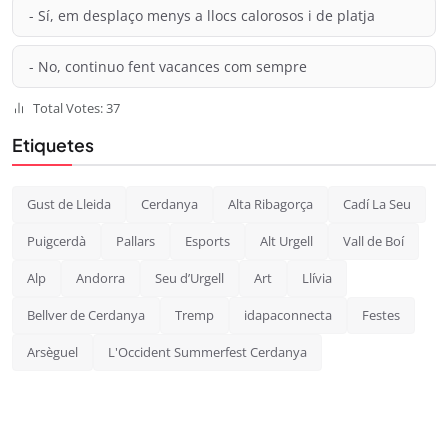
- Sí, em desplaço menys a llocs calorosos i de platja
- No, continuo fent vacances com sempre
Total Votes: 37
Etiquetes
Gust de Lleida
Cerdanya
Alta Ribagorça
Cadí La Seu
Puigcerdà
Pallars
Esports
Alt Urgell
Vall de Boí
Alp
Andorra
Seu d’Urgell
Art
Llívia
Bellver de Cerdanya
Tremp
idapaconnecta
Festes
Arsèguel
L'Occident Summerfest Cerdanya