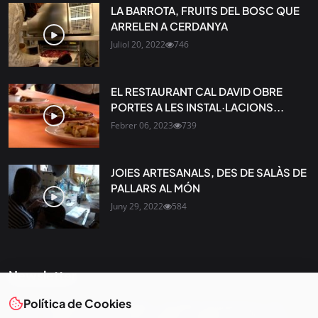
LA BARROTA, FRUITS DEL BOSC QUE
ARRELEN A CERDANYA
Juliol 20, 2022
746
EL RESTAURANT CAL DAVID OBRE
PORTES A LES INSTAL·LACIONS...
Febrer 06, 2023
739
JOIES ARTESANALS, DES DE SALÀS DE
PALLARS AL MÓN
Juny 29, 2022
584
Newsletter
Política de Cookies
Tota l’actualitat, seleccionada i enviada directament al teu