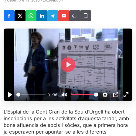
Setembre 19, 2023 - 20:54
384
P
l
a
y
01:36
P
M
S
P
E
l
u
e
I
n
L’Esplai de la Gent Gran de la Seu d’Urgell ha obert
a
t
t
P
t
inscripcions per a les activitats d’aquesta tardor, amb
y
e
t
e
bona afluència de socis i sòcies, que a primera hora
i
r
ja esperaven per apuntar-se a les diferents