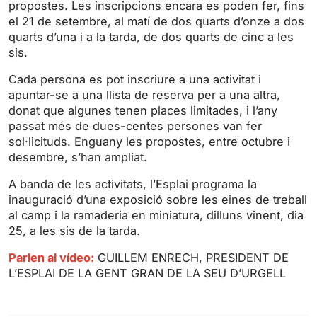
propostes. Les inscripcions encara es poden fer, fins
n
f
el 21 de setembre, al matí de dos quarts d’onze a dos
g
u
quarts d’una i a la tarda, de dos quarts de cinc a les
s
l
sis.
l
s
Cada persona es pot inscriure a una activitat i
apuntar-se a una llista de reserva per a una altra,
c
donat que algunes tenen places limitades, i l’any
r
passat més de dues-centes persones van fer
e
sol·licituds. Enguany les propostes, entre octubre i
e
desembre, s’han ampliat.
n
A banda de les activitats, l’Esplai programa la
inauguració d’una exposició sobre les eines de treball
al camp i la ramaderia en miniatura, dilluns vinent, dia
25, a les sis de la tarda.
Parlen al vídeo:
GUILLEM ENRECH, PRESIDENT DE
L’ESPLAI DE LA GENT GRAN DE LA SEU D’URGELL