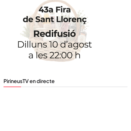
STAY UPDATED
Uneix-te al nostre butlletí
Tota l’actualitat, seleccionada i enviada directament
al teu correu. Subscriu-te al nostre butlletí i segueix
la informació que importa.
SUBSCRIU-TE
PirineusTV en directe