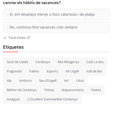
canviar els hàbits de vacances?
- Sí, em desplaço menys a llocs calorosos i de platja
- No, continuo fent vacances com sempre
Total Votes: 37
Etiquetes
Gust de Lleida
Cerdanya
Alta Ribagorça
Cadí La Seu
Puigcerdà
Pallars
Esports
Alt Urgell
Vall de Boí
Alp
Andorra
Seu d’Urgell
Art
Llívia
Bellver de Cerdanya
Tremp
idapaconnecta
Festes
Arsèguel
L'Occident Summerfest Cerdanya