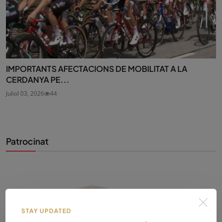
IMPORTANTS AFECTACIONS DE MOBILITAT A LA
CERDANYA PE...
Juliol 03, 2026
44
Patrocinat
STAY UPDATED