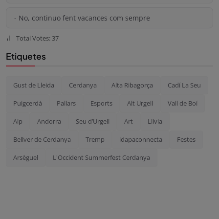
- No, continuo fent vacances com sempre
Total Votes: 37
Etiquetes
Gust de Lleida
Cerdanya
Alta Ribagorça
Cadí La Seu
Puigcerdà
Pallars
Esports
Alt Urgell
Vall de Boí
Alp
Andorra
Seu d’Urgell
Art
Llívia
Bellver de Cerdanya
Tremp
idapaconnecta
Festes
Arsèguel
L'Occident Summerfest Cerdanya