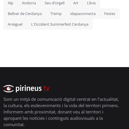
Alp
Andorra
Seu d’Urgell
Art
Llívia
Bellver de Cerdanya
Tremp
idapaconnecta
Festes
Arsèguel
L'Occident Summerfest Cerdanya
Som un mitjà de comunicació digital centrat en l’actualitat,
la cultura, els esdeveniments i la vida del territori pirinenc.
Informem amb proximitat, donant veu al territori i
apropant les notícies i continguts audiovisuals a la
comunitat.