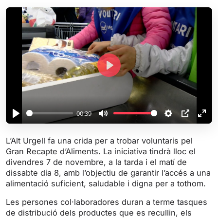
P
l
a
y
00:39
P
M
S
P
E
l
u
e
I
n
L’Alt Urgell fa una crida per a trobar voluntaris pel
a
t
t
P
t
Gran Recapte d’Aliments. La iniciativa tindrà lloc el
y
e
t
e
divendres 7 de novembre, a la tarda i el matí de
i
r
dissabte dia 8, amb l’objectiu de garantir l’accés a una
alimentació suficient, saludable i digna per a tothom.
n
f
g
u
Les persones col·laboradores duran a terme tasques
s
l
de distribució dels productes que es recullin, els