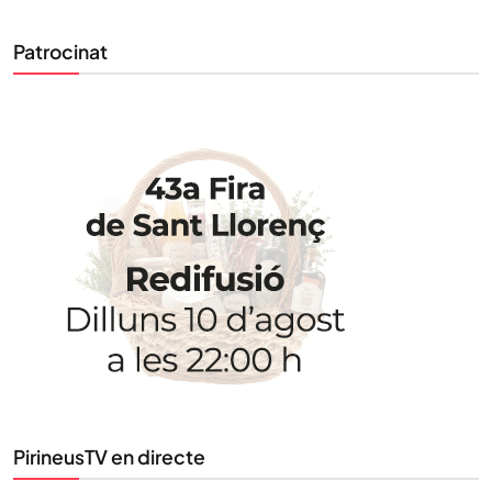
Patrocinat
STAY UPDATED
Uneix-te al nostre butlletí
Tota l’actualitat, seleccionada i enviada directament
al teu correu. Subscriu-te al nostre butlletí i segueix
PirineusTV en directe
la informació que importa.