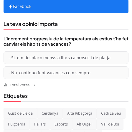
Facebook
La teva opinió importa
L'increment progressiu de la temperatura als estius t'ha fet
canviar els hàbits de vacances?
- Sí, em desplaço menys a llocs calorosos i de platja
- No, continuo fent vacances com sempre
Total Votes: 37
Etiquetes
Gust de Lleida
Cerdanya
Alta Ribagorça
Cadí La Seu
Puigcerdà
Pallars
Esports
Alt Urgell
Vall de Boí