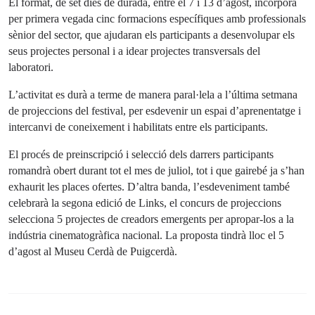
El format, de set dies de durada, entre el 7 i 13 d’agost, incorpora
g
u
per primera vegada cinc formacions específiques amb professionals
s
l
sènior del sector, que ajudaran els participants a desenvolupar els
l
seus projectes personal i a idear projectes transversals del
s
laboratori.
c
r
L’activitat es durà a terme de manera paral·lela a l’última setmana
de projeccions del festival, per esdevenir un espai d’aprenentatge i
e
intercanvi de coneixement i habilitats entre els participants.
e
n
El procés de preinscripció i selecció dels darrers participants
romandrà obert durant tot el mes de juliol, tot i que gairebé ja s’han
exhaurit les places ofertes. D’altra banda, l’esdeveniment també
celebrarà la segona edició de Links, el concurs de projeccions
selecciona 5 projectes de creadors emergents per apropar-los a la
indústria cinematogràfica nacional. La proposta tindrà lloc el 5
d’agost al Museu Cerdà de Puigcerdà.