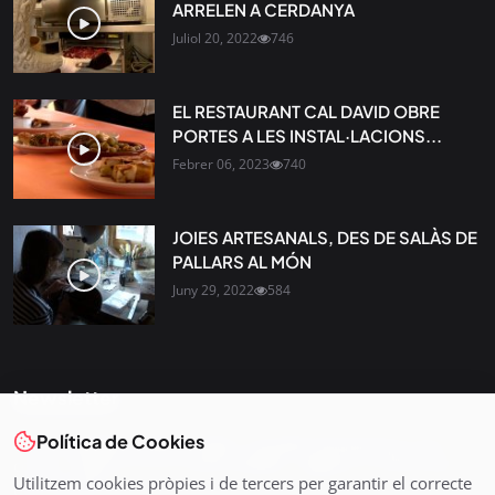
ARRELEN A CERDANYA
Juliol 20, 2022
746
EL RESTAURANT CAL DAVID OBRE
PORTES A LES INSTAL·LACIONS...
Febrer 06, 2023
740
JOIES ARTESANALS, DES DE SALÀS DE
PALLARS AL MÓN
Juny 29, 2022
584
Newsletter
Política de Cookies
Tota l’actualitat, seleccionada i enviada directament al teu
correu. Subscriu-te al nostre butlletí i segueix la informació
Utilitzem cookies pròpies i de tercers per garantir el correcte
que importa.