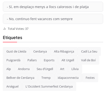
- Sí, em desplaço menys a llocs calorosos i de platja
- No, continuo fent vacances com sempre
Total Votes: 37
Etiquetes
Gust de Lleida
Cerdanya
Alta Ribagorça
Cadí La Seu
Puigcerdà
Pallars
Esports
Alt Urgell
Vall de Boí
Alp
Andorra
Seu d’Urgell
Art
Llívia
Bellver de Cerdanya
Tremp
idapaconnecta
Festes
Arsèguel
L'Occident Summerfest Cerdanya