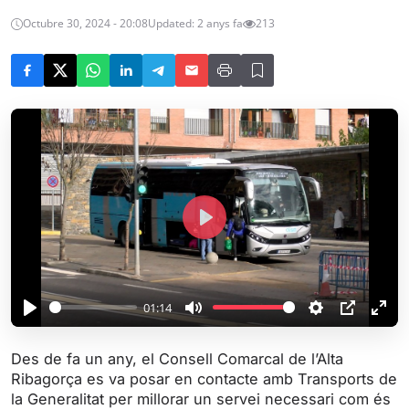
Octubre 30, 2024 - 20:08
Updated: 2 anys fa
213
P
l
a
y
01:14
P
M
S
P
E
l
u
e
I
n
Des de fa un any, el Consell Comarcal de l’Alta
a
t
t
P
t
Ribagorça es va posar en contacte amb Transports de
y
e
t
e
la Generalitat per millorar un servei necessari com és