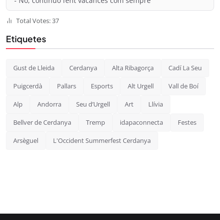
- No, continuo fent vacances com sempre
Total Votes: 37
Etiquetes
Gust de Lleida
Cerdanya
Alta Ribagorça
Cadí La Seu
Puigcerdà
Pallars
Esports
Alt Urgell
Vall de Boí
Alp
Andorra
Seu d’Urgell
Art
Llívia
Bellver de Cerdanya
Tremp
idapaconnecta
Festes
Arsèguel
L'Occident Summerfest Cerdanya