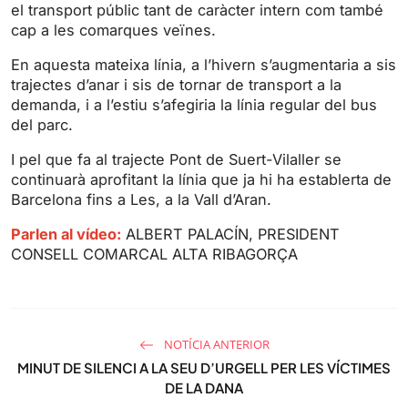
i
r
el transport públic tant de caràcter intern com també
cap a les comarques veïnes.
n
f
g
u
En aquesta mateixa línia, a l’hivern s’augmentaria a sis
s
l
trajectes d’anar i sis de tornar de transport a la
l
demanda, i a l’estiu s’afegiria la línia regular del bus
s
del parc.
c
I pel que fa al trajecte Pont de Suert-Vilaller se
r
continuarà aprofitant la línia que ja hi ha establerta de
e
Barcelona fins a Les, a la Vall d’Aran.
e
Parlen al vídeo:
ALBERT PALACÍN, PRESIDENT
n
CONSELL COMARCAL ALTA RIBAGORÇA
NOTÍCIA ANTERIOR
MINUT DE SILENCI A LA SEU D’URGELL PER LES VÍCTIMES
DE LA DANA