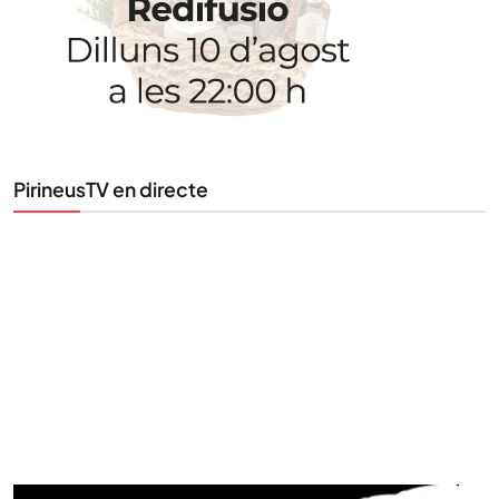
Tota l’actualitat, seleccionada i enviada directament
al teu correu. Subscriu-te al nostre butlletí i segueix
la informació que importa.
PirineusTV en directe
SUBSCRIU-TE