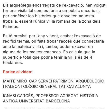
g
u
Els arqueòlegs encarregats de l’excavació, han volgut
s
l
fer una visita tal com es faria a un públic encuriosit
l
per conèixer les històries que envolten aquesta
s
troballa, essent l’única vil·la romana de la zona dels
Pirineus.
c
r
Es té previst, per l’any vinent, acabar l’excavació de
e
l’edifici termal, on falta trobar l’accés que connectaria
e
amb la mateixa vil·la i, també, poder excavar en
n
alguna de les moltes estances. Es calcula que la
superfície total que podria tenir la vil·la és de 4
hectàrees.
Parlen al vídeo:
MAITE MIRÓ, CAP SERVEI PATRIMONI ARQUEOLÒGIC
I PALEONTOLÒGIC GENERALITAT CATALUNYA
IGNASI GARCÉS, PROFESSOR AGREGAT HISTÒRIA
ANTIGA UNIVERSITAT BARCELONA