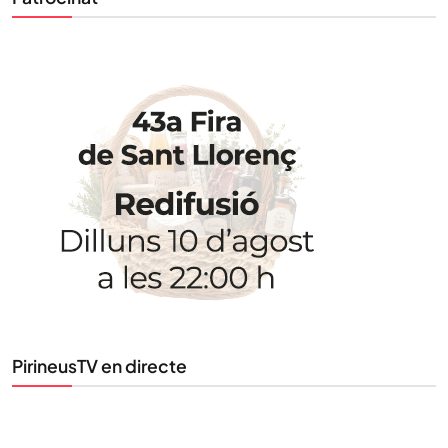
STAY UPDATED
Uneix-te al nostre butlletí
Tota l’actualitat, seleccionada i enviada directament
al teu correu. Subscriu-te al nostre butlletí i segueix
la informació que importa.
SUBSCRIU-TE
PirineusTV en directe