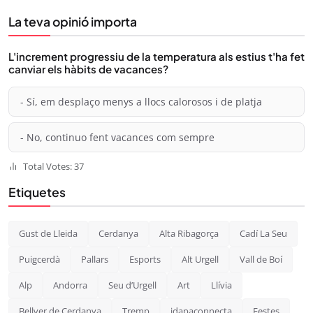
La teva opinió importa
L'increment progressiu de la temperatura als estius t'ha fet
canviar els hàbits de vacances?
- Sí, em desplaço menys a llocs calorosos i de platja
- No, continuo fent vacances com sempre
Total Votes: 37
Etiquetes
Gust de Lleida
Cerdanya
Alta Ribagorça
Cadí La Seu
Puigcerdà
Pallars
Esports
Alt Urgell
Vall de Boí
Alp
Andorra
Seu d’Urgell
Art
Llívia
Bellver de Cerdanya
Tremp
idapaconnecta
Festes