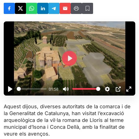
P
l
a
y
01:58
P
M
S
P
E
l
u
e
I
n
Aquest dijous, diverses autoritats de la comarca i de
a
t
t
P
t
la Generalitat de Catalunya, han visitat l’excavació
y
e
t
e
arqueològica de la vil·la romana de Llorís al terme
i
r
municipal d’Isona i Conca Dellà, amb la finalitat de
veure els avenços.
n
f