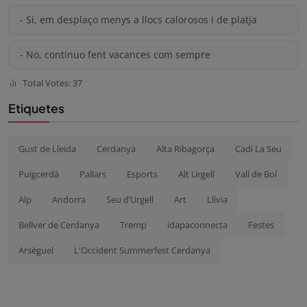
- Sí, em desplaço menys a llocs calorosos i de platja
- No, continuo fent vacances com sempre
Total Votes: 37
Etiquetes
Gust de Lleida
Cerdanya
Alta Ribagorça
Cadí La Seu
Puigcerdà
Pallars
Esports
Alt Urgell
Vall de Boí
Alp
Andorra
Seu d’Urgell
Art
Llívia
Bellver de Cerdanya
Tremp
idapaconnecta
Festes
Arsèguel
L'Occident Summerfest Cerdanya