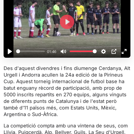
P
l
a
y
01:46
P
M
S
P
E
l
u
e
I
n
Des d'aquest divendres i fins diumenge Cerdanya, Alt
a
t
t
P
t
Urgell i Andorra acullen la 24a edició de la Pirineus
y
e
t
e
Cup. Aquest torneig internacional de futbol base ha
i
r
batut enguany rècord de participació, amb prop de
5000 inscrits repartits en 270 equips, alguns vinguts
n
f
de diferents punts de Catalunya i de l'estat però
g
u
també d'11 països més, com Estats Units, Mèxic,
s
l
Argentina o Sud-Àfrica.
l
s
La competició compta amb una vintena de seus, com
Llívia, Puigcerdà, Alp, Bellver, Guils, La Seu d'Urgell,
c