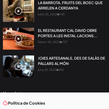
LA BARROTA, FRUITS DEL BOSC QUE
ARRELEN A CERDANYA
Juliol 20, 2022
745
EL RESTAURANT CAL DAVID OBRE
PORTES A LES INSTAL·LACIONS...
Febrer 06, 2023
737
JOIES ARTESANALS, DES DE SALÀS DE
PALLARS AL MÓN
Juny 29, 2022
582
Newsletter
Política de Cookies
Tota l’actualitat, seleccionada i enviada directament al teu
correu. Subscriu-te al nostre butlletí i segueix la informació