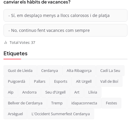
canviar els hàbits de vacances?
- Sí, em desplaço menys a llocs calorosos i de platja
- No, continuo fent vacances com sempre
Total Votes: 37
Etiquetes
Gust de Lleida
Cerdanya
Alta Ribagorça
Cadí La Seu
Puigcerdà
Pallars
Esports
Alt Urgell
Vall de Boí
Alp
Andorra
Seu d’Urgell
Art
Llívia
Bellver de Cerdanya
Tremp
idapaconnecta
Festes
Arsèguel
L'Occident Summerfest Cerdanya