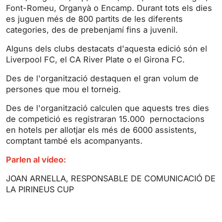
Font-Romeu, Organyà o Encamp. Durant tots els dies
r
es juguen més de 800 partits de les diferents
e
categories, des de prebenjamí fins a juvenil.
e
n
Alguns dels clubs destacats d'aquesta edició són el
Liverpool FC, el CA River Plate o el Girona FC.
Des de l'organització destaquen el gran volum de
persones que mou el torneig.
Des de l'organització calculen que aquests tres dies
de competició es registraran 15.000 pernoctacions
en hotels per allotjar els més de 6000 assistents,
comptant també els acompanyants.
Parlen al vídeo:
JOAN ARNELLA, RESPONSABLE DE COMUNICACIÓ DE
LA PIRINEUS CUP