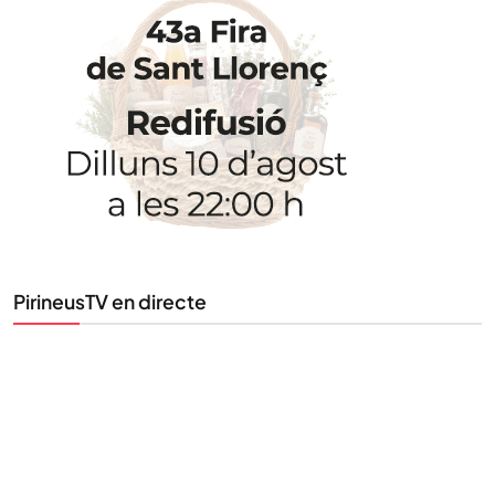
STAY UPDATED
Uneix-te al nostre butlletí
Tota l’actualitat, seleccionada i enviada directament
al teu correu. Subscriu-te al nostre butlletí i segueix
la informació que importa.
SUBSCRIU-TE
PirineusTV en directe